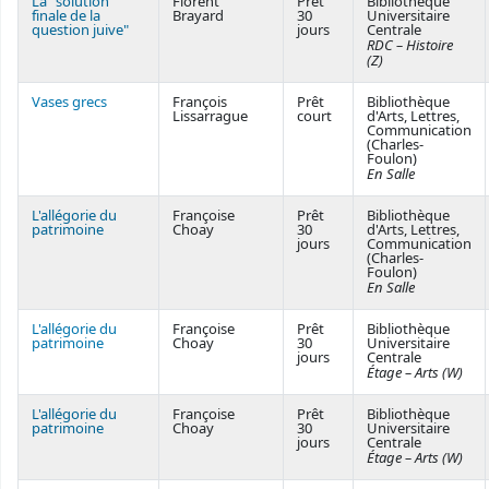
La "solution
Florent
Prêt
Bibliothèque
finale de la
Brayard
30
Universitaire
question juive"
jours
Centrale
RDC – Histoire
(Z)
Vases grecs
François
Prêt
Bibliothèque
Lissarrague
court
d'Arts, Lettres,
Communication
(Charles-
Foulon)
En Salle
L'allégorie du
Françoise
Prêt
Bibliothèque
patrimoine
Choay
30
d'Arts, Lettres,
jours
Communication
(Charles-
Foulon)
En Salle
L'allégorie du
Françoise
Prêt
Bibliothèque
patrimoine
Choay
30
Universitaire
jours
Centrale
Étage – Arts (W)
L'allégorie du
Françoise
Prêt
Bibliothèque
patrimoine
Choay
30
Universitaire
jours
Centrale
Étage – Arts (W)