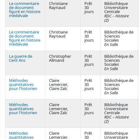
Le commentaire
Christiane
Prêt
Bibliothèque
de document
Raynaud
30
Universitaire
figuré en histoire
jours
Centrale
médiévale
RDC – Histoire
(Z)
Le commentaire
Christiane
Prêt
Bibliothèque de
de document
Raynaud
30
Sciences
figuré en histoire
jours
Sociales
médiévale
En Salle
La guerre de
Christopher
Prêt
Bibliothèque de
Cent Ans
Allmand
30
Sciences
jours
Sociales
En Salle
Méthodes
Claire
Prêt
Bibliothèque de
quantitatives
Lemercier,
30
Sciences
pour l'historien
Claire Zalc
jours
Sociales
En Salle
Méthodes
Claire
Prêt
Bibliothèque
quantitatives
Lemercier,
30
Universitaire
pour l'historien
Claire Zalc
jours
Centrale
RDC – Histoire
(Z)
Méthodes
Claire
Prêt
Bibliothèque
quantitatives
Lemercier,
30
Universitaire