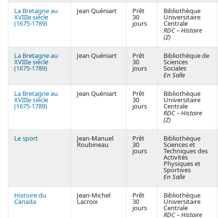
La Bretagne au
Jean Quéniart
Prêt
Bibliothèque
XVIIIe siècle
30
Universitaire
(1675-1789)
jours
Centrale
RDC – Histoire
(Z)
La Bretagne au
Jean Quéniart
Prêt
Bibliothèque de
XVIIIe siècle
30
Sciences
(1675-1789)
jours
Sociales
En Salle
La Bretagne au
Jean Quéniart
Prêt
Bibliothèque
XVIIIe siècle
30
Universitaire
(1675-1789)
jours
Centrale
RDC – Histoire
(Z)
Le sport
Jean-Manuel
Prêt
Bibliothèque
Roubineau
30
Sciences et
jours
Techniques des
Activités
Physiques et
Sportives
En Salle
Histoire du
Jean-Michel
Prêt
Bibliothèque
Canada
Lacroix
30
Universitaire
jours
Centrale
RDC – Histoire