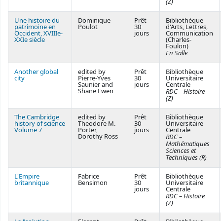
(Z)
Une histoire du
Dominique
Prêt
Bibliothèque
patrimoine en
Poulot
30
d'Arts, Lettres,
Occident, XVIIIe-
jours
Communication
XXIe siècle
(Charles-
Foulon)
En Salle
Another global
edited by
Prêt
Bibliothèque
city
Pierre-Yves
30
Universitaire
Saunier and
jours
Centrale
Shane Ewen
RDC – Histoire
(Z)
The Cambridge
edited by
Prêt
Bibliothèque
history of science
Theodore M.
30
Universitaire
Volume 7
Porter,
jours
Centrale
Dorothy Ross
RDC –
Mathématiques
Sciences et
Techniques (R)
L'Empire
Fabrice
Prêt
Bibliothèque
britannique
Bensimon
30
Universitaire
jours
Centrale
RDC – Histoire
(Z)