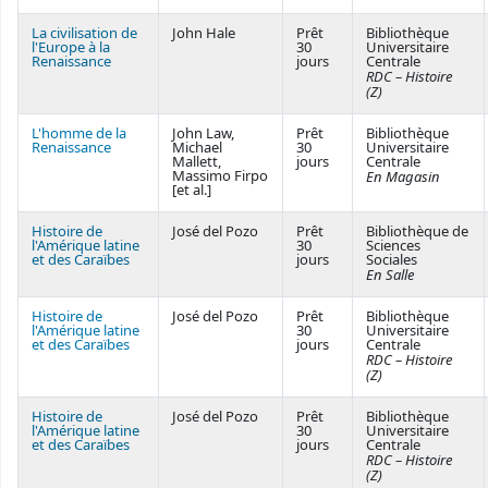
La civilisation de
John Hale
Prêt
Bibliothèque
l'Europe à la
30
Universitaire
Renaissance
jours
Centrale
RDC – Histoire
(Z)
L'homme de la
John Law,
Prêt
Bibliothèque
Renaissance
Michael
30
Universitaire
Mallett,
jours
Centrale
Massimo Firpo
En Magasin
[et al.]
Histoire de
José del Pozo
Prêt
Bibliothèque de
l'Amérique latine
30
Sciences
et des Caraïbes
jours
Sociales
En Salle
Histoire de
José del Pozo
Prêt
Bibliothèque
l'Amérique latine
30
Universitaire
et des Caraïbes
jours
Centrale
RDC – Histoire
(Z)
Histoire de
José del Pozo
Prêt
Bibliothèque
l'Amérique latine
30
Universitaire
et des Caraïbes
jours
Centrale
RDC – Histoire
(Z)