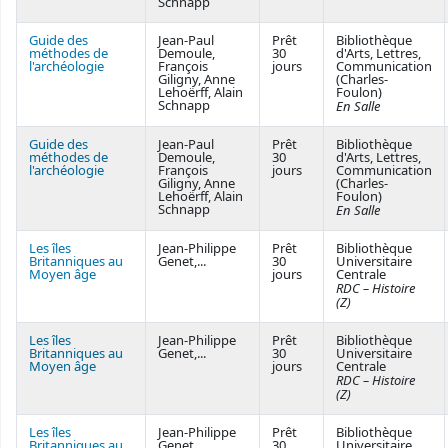
Schnapp
Guide des
Jean-Paul
Prêt
Bibliothèque
méthodes de
Demoule,
30
d'Arts, Lettres,
l'archéologie
François
jours
Communication
Giligny, Anne
(Charles-
Lehoërff, Alain
Foulon)
Schnapp
En Salle
Guide des
Jean-Paul
Prêt
Bibliothèque
méthodes de
Demoule,
30
d'Arts, Lettres,
l'archéologie
François
jours
Communication
Giligny, Anne
(Charles-
Lehoërff, Alain
Foulon)
Schnapp
En Salle
Les îles
Jean-Philippe
Prêt
Bibliothèque
Britanniques au
Genet,...
30
Universitaire
Moyen âge
jours
Centrale
RDC – Histoire
(Z)
Les îles
Jean-Philippe
Prêt
Bibliothèque
Britanniques au
Genet,...
30
Universitaire
Moyen âge
jours
Centrale
RDC – Histoire
(Z)
Les îles
Jean-Philippe
Prêt
Bibliothèque
Britanniques au
Genet,...
30
Universitaire