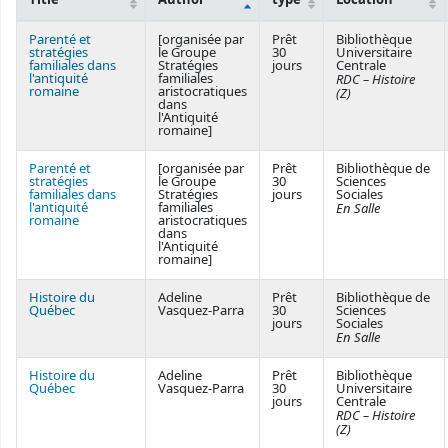
Courses
Parenté et
[organisée par
Prêt
Bibliothèque
stratégies
le Groupe
30
Universitaire
familiales dans
Stratégies
jours
Centrale
l'antiquité
familiales
RDC – Histoire
romaine
aristocratiques
(Z)
dans
l'Antiquité
romaine]
Parenté et
[organisée par
Prêt
Bibliothèque de
stratégies
le Groupe
30
Sciences
familiales dans
Stratégies
jours
Sociales
l'antiquité
familiales
En Salle
romaine
aristocratiques
dans
l'Antiquité
romaine]
Histoire du
Adeline
Prêt
Bibliothèque de
Québec
Vasquez-Parra
30
Sciences
jours
Sociales
En Salle
Histoire du
Adeline
Prêt
Bibliothèque
Québec
Vasquez-Parra
30
Universitaire
jours
Centrale
RDC – Histoire
(Z)