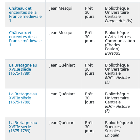
Châteaux et
Jean Mesqui
Prêt
Bibliothèque
enceintes de la
30
Universitaire
France médiévale
jours
Centrale
1
Étage – Arts (W)
Châteaux et
Jean Mesqui
Prêt
Bibliothèque
enceintes de la
30
d'Arts, Lettres,
France médiévale
jours
Communication
1
(Charles-
Foulon)
Bureaux
La Bretagne au
Jean Quéniart
Prêt
Bibliothèque
XVIIIe siècle
30
Universitaire
(1675-1789)
jours
Centrale
RDC – Histoire
(Z)
La Bretagne au
Jean Quéniart
Prêt
Bibliothèque
XVIIIe siècle
30
Universitaire
(1675-1789)
jours
Centrale
RDC – Histoire
(Z)
La Bretagne au
Jean Quéniart
Prêt
Bibliothèque de
XVIIIe siècle
30
Sciences
(1675-1789)
jours
Sociales
En Salle