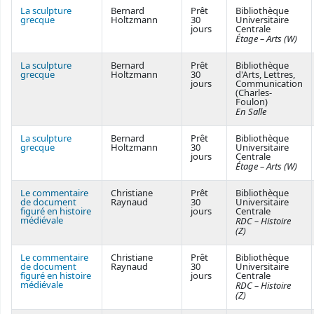
La sculpture
Bernard
Prêt
Bibliothèque
grecque
Holtzmann
30
Universitaire
jours
Centrale
Étage – Arts (W)
La sculpture
Bernard
Prêt
Bibliothèque
grecque
Holtzmann
30
d'Arts, Lettres,
jours
Communication
(Charles-
Foulon)
En Salle
La sculpture
Bernard
Prêt
Bibliothèque
grecque
Holtzmann
30
Universitaire
jours
Centrale
Étage – Arts (W)
Le commentaire
Christiane
Prêt
Bibliothèque
de document
Raynaud
30
Universitaire
figuré en histoire
jours
Centrale
médiévale
RDC – Histoire
(Z)
Le commentaire
Christiane
Prêt
Bibliothèque
de document
Raynaud
30
Universitaire
figuré en histoire
jours
Centrale
médiévale
RDC – Histoire
(Z)