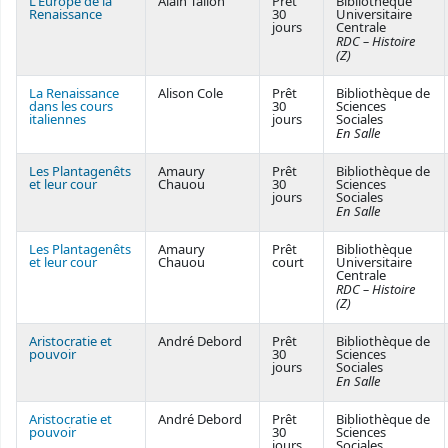
L'Europe de la
Alain Tallon
Prêt
Bibliothèque
Renaissance
30
Universitaire
jours
Centrale
RDC – Histoire
(Z)
La Renaissance
Alison Cole
Prêt
Bibliothèque de
dans les cours
30
Sciences
italiennes
jours
Sociales
En Salle
Les Plantagenêts
Amaury
Prêt
Bibliothèque de
et leur cour
Chauou
30
Sciences
jours
Sociales
En Salle
Les Plantagenêts
Amaury
Prêt
Bibliothèque
et leur cour
Chauou
court
Universitaire
Centrale
RDC – Histoire
(Z)
Aristocratie et
André Debord
Prêt
Bibliothèque de
pouvoir
30
Sciences
jours
Sociales
En Salle
Aristocratie et
André Debord
Prêt
Bibliothèque de
pouvoir
30
Sciences
jours
Sociales