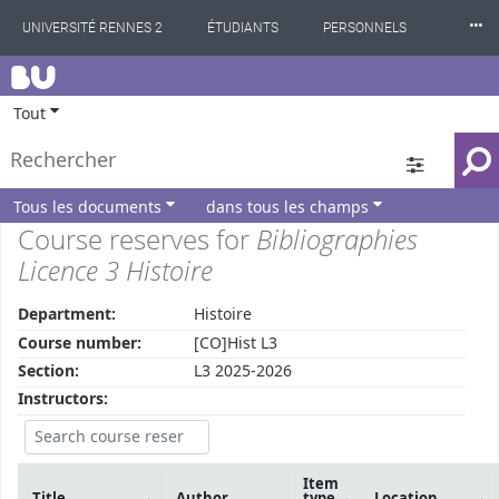
⸱⸱⸱
UNIVERSITÉ RENNES 2
ÉTUDIANTS
PERSONNELS
BU
INTERNATIONAL
PROFESSIONNELS
BIBLIOTHÈQUES
Tout
LES NOUVELLES DE RENNES 2
Tous les documents
dans tous les champs
Course reserves for
Bibliographies
Licence 3 Histoire
Department:
Histoire
Course number:
[CO]Hist L3
Section:
L3 2025-2026
Instructors:
Item
Title
Author
type
Location