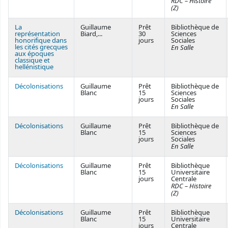
RDC – Histoire
(Z)
La
Guillaume
Prêt
Bibliothèque de
représentation
Biard,...
30
Sciences
honorifique dans
jours
Sociales
les cités grecques
En Salle
aux époques
classique et
hellénistique
Décolonisations
Guillaume
Prêt
Bibliothèque de
Blanc
15
Sciences
jours
Sociales
En Salle
Décolonisations
Guillaume
Prêt
Bibliothèque de
Blanc
15
Sciences
jours
Sociales
En Salle
Décolonisations
Guillaume
Prêt
Bibliothèque
Blanc
15
Universitaire
jours
Centrale
RDC – Histoire
(Z)
Décolonisations
Guillaume
Prêt
Bibliothèque
Blanc
15
Universitaire
jours
Centrale