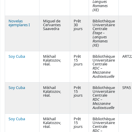
Langues
Romanes
(XE)
Novelas
Miguel de
Prêt
Bibliothèque
ejemplares I
Cervantes
30
Universitaire
Saavedra
jours
Centrale
Étage –
Langues
Romanes
(XE)
Soy Cuba
Mikhail
Prêt
Bibliothèque
ART2
Kalatozov,
15
Universitaire
réal.
jours
Centrale
RDC –
Mezzanine
Audiovisuelle
Soy Cuba
Mikhail
Prêt
Bibliothèque
SPA5
Kalatozov,
15
Universitaire
réal.
jours
Centrale
RDC –
Mezzanine
Audiovisuelle
Soy Cuba
Mikhaïl
Prêt
Bibliothèque
Kalatozov,
15
Universitaire
réal.
jours
Centrale
RDC –