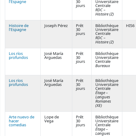
l'Espagne
30
Universitaire
jours
Centrale
RDC –
Histoire (Z)
Histoire de
Joseph Pérez
Prêt
Bibliothèque
HIS6
l'Espagne
30
Universitaire
jours
Centrale
RDC –
Histoire (Z)
Los ríos
José María
Prêt
Bibliothèque
profundos
Arguedas
30
Universitaire
jours
Centrale
Bureaux
Los ríos
José María
Prêt
Bibliothèque
profundos
Arguedas
30
Universitaire
jours
Centrale
Étage –
Langues
Romanes
(XE)
Arte nuevo de
Lope de
Prêt
Bibliothèque
hacer
Vega
30
Universitaire
comedias
jours
Centrale
Étage –
Langues