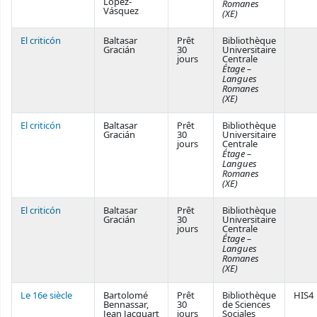
López-
Romanes
Vásquez
(XE)
El criticón
Baltasar
Prêt
Bibliothèque
Gracián
30
Universitaire
jours
Centrale
Étage –
Langues
Romanes
(XE)
El criticón
Baltasar
Prêt
Bibliothèque
Gracián
30
Universitaire
jours
Centrale
Étage –
Langues
Romanes
(XE)
El criticón
Baltasar
Prêt
Bibliothèque
Gracián
30
Universitaire
jours
Centrale
Étage –
Langues
Romanes
(XE)
Le 16e siècle
Bartolomé
Prêt
Bibliothèque
HIS4
Bennassar,
30
de Sciences
Jean Jacquart
jours
Sociales