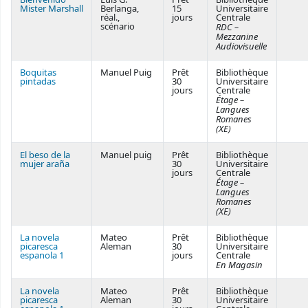
Mister Marshall
Berlanga,
15
Universitaire
réal.,
jours
Centrale
scénario
RDC –
Mezzanine
Audiovisuelle
Boquitas
Manuel Puig
Prêt
Bibliothèque
pintadas
30
Universitaire
jours
Centrale
Étage –
Langues
Romanes
(XE)
El beso de la
Manuel puig
Prêt
Bibliothèque
mujer araña
30
Universitaire
jours
Centrale
Étage –
Langues
Romanes
(XE)
La novela
Mateo
Prêt
Bibliothèque
picaresca
Aleman
30
Universitaire
espanola 1
jours
Centrale
En Magasin
La novela
Mateo
Prêt
Bibliothèque
picaresca
Aleman
30
Universitaire