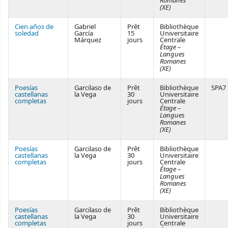
Romanes
(XE)
Cien años de
Gabriel
Prêt
Bibliothèque
soledad
García
15
Universitaire
Márquez
jours
Centrale
Étage –
Langues
Romanes
(XE)
Poesías
Garcilaso de
Prêt
Bibliothèque
SPA7
castellanas
la Vega
30
Universitaire
completas
jours
Centrale
Étage –
Langues
Romanes
(XE)
Poesías
Garcilaso de
Prêt
Bibliothèque
castellanas
la Vega
30
Universitaire
completas
jours
Centrale
Étage –
Langues
Romanes
(XE)
Poesías
Garcilaso de
Prêt
Bibliothèque
castellanas
la Vega
30
Universitaire
completas
jours
Centrale