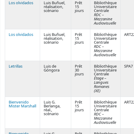
Los olvidados
Luis Buñuel,
Prêt
Bibliothèque
réalisation,
15
Universitaire
scénario
jours
Centrale
RDC –
Mezzanine
Audiovisuelle
Los olvidados
Luis Buñuel,
Prêt
Bibliothèque
ART2
réalisation,
15
Universitaire
scénario
jours
Centrale
RDC –
Mezzanine
Audiovisuelle
Letrillas
Luis de
Prêt
Bibliothèque
SPA7
Góngora
30
Universitaire
jours
Centrale
Étage –
Langues
Romanes
(XE)
Bienvenido
Luis G.
Prêt
Bibliothèque
ART2
Mister Marshall
Berlanga,
15
Universitaire
réal.,
jours
Centrale
scénario
RDC –
Mezzanine
Audiovisuelle
Bienvenido
Luis G.
Prêt
Bibliothèque