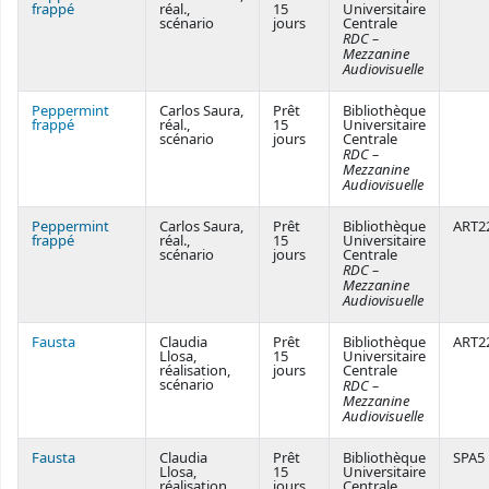
frappé
réal.,
15
Universitaire
scénario
jours
Centrale
RDC –
Mezzanine
Audiovisuelle
Peppermint
Carlos Saura,
Prêt
Bibliothèque
frappé
réal.,
15
Universitaire
scénario
jours
Centrale
RDC –
Mezzanine
Audiovisuelle
Peppermint
Carlos Saura,
Prêt
Bibliothèque
ART2
frappé
réal.,
15
Universitaire
scénario
jours
Centrale
RDC –
Mezzanine
Audiovisuelle
Fausta
Claudia
Prêt
Bibliothèque
ART2
Llosa,
15
Universitaire
réalisation,
jours
Centrale
scénario
RDC –
Mezzanine
Audiovisuelle
Fausta
Claudia
Prêt
Bibliothèque
SPA5
Llosa,
15
Universitaire
réalisation,
jours
Centrale