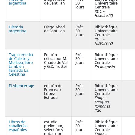
argentina
de Santillan
30
Universitaire
jours
Centrale
RDC –
Histoire (Z)
Historia
Diego Abad
Prêt
Bibliothèque
argentina
de Santillan
30
Universitaire
jours
Centrale
RDC –
Histoire (Z)
Tragicomedia
Edición
Prêt
Bibliothèque
de Calixto y
crítica por M.
30
Universitaire
Melibea, libro
Criado de Val
jours
Centrale
también
y G.D. Trotter
En Magasin
llamado La
Celestina
El Abencerraje
edición de
Prêt
Bibliothèque
Francisco
30
Universitaire
López
jours
Centrale
Estrada
Étage –
Langues
Romanes
(XE)
Libros de
estudio
Prêt
Bibliothèque
caballerías
preliminar,
30
Universitaire
españoles
selección y
jours
Centrale
notas por
Étage –