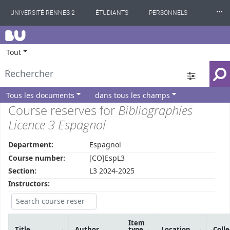
⸱⸱⸱
UNIVERSITÉ RENNES 2
ÉTUDIANTS
PERSONNELS
BU
INTERNATIONAL
PROFESSIONNELS
BIBLIOTHÈQUES
Tout
LES NOUVELLES DE RENNES 2
Tous les documents
dans tous les champs
Course reserves for
Bibliographies
Licence 3 Espagnol
Department:
Espagnol
Course number:
[CO]EspL3
Section:
L3 2024-2025
Instructors:
Item
Title
Author
type
Location
Colle