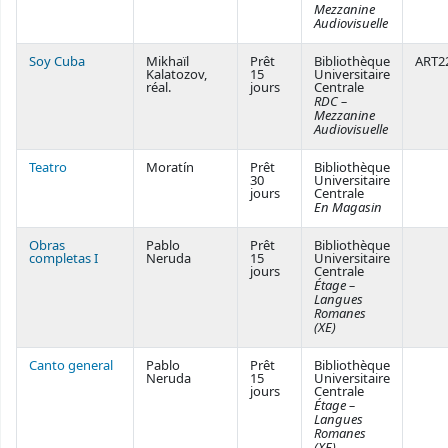
Mezzanine
Audiovisuelle
Soy Cuba
Mikhaïl
Prêt
Bibliothèque
ART2
Kalatozov,
15
Universitaire
réal.
jours
Centrale
RDC –
Mezzanine
Audiovisuelle
Teatro
Moratín
Prêt
Bibliothèque
30
Universitaire
jours
Centrale
En Magasin
Obras
Pablo
Prêt
Bibliothèque
completas I
Neruda
15
Universitaire
jours
Centrale
Étage –
Langues
Romanes
(XE)
Canto general
Pablo
Prêt
Bibliothèque
Neruda
15
Universitaire
jours
Centrale
Étage –
Langues
Romanes
(XE)