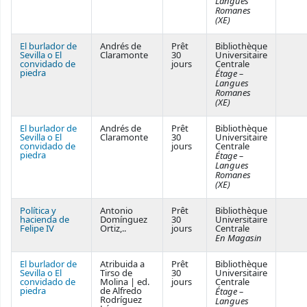
Langues
Romanes
(XE)
El burlador de
Andrés de
Prêt
Bibliothèque
Sevilla o El
Claramonte
30
Universitaire
convidado de
jours
Centrale
piedra
Étage –
Langues
Romanes
(XE)
El burlador de
Andrés de
Prêt
Bibliothèque
Sevilla o El
Claramonte
30
Universitaire
convidado de
jours
Centrale
piedra
Étage –
Langues
Romanes
(XE)
Política y
Antonio
Prêt
Bibliothèque
hacienda de
Domínguez
30
Universitaire
Felipe IV
Ortiz,..
jours
Centrale
En Magasin
El burlador de
Atribuida a
Prêt
Bibliothèque
Sevilla o El
Tirso de
30
Universitaire
convidado de
Molina | ed.
jours
Centrale
piedra
de Alfredo
Étage –
Rodríguez
Langues