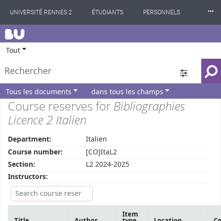
⸱⸱⸱
UNIVERSITÉ RENNES 2
ÉTUDIANTS
PERSONNELS
BU
INTERNATIONAL
PROFESSIONNELS
BIBLIOTHÈQUES
Tout
LES NOUVELLES DE RENNES 2
Tous les documents
dans tous les champs
Course reserves for
Bibliographies
Licence 2 Italien
Department:
Italien
Course number:
[CO]ItaL2
Section:
L2 2024-2025
Instructors:
Item
Title
Author
type
Location
Co