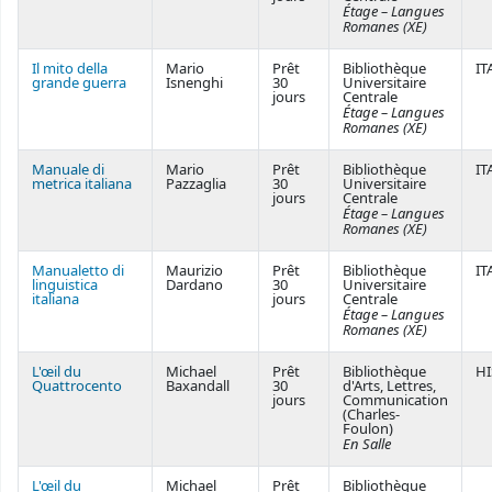
Étage – Langues
Romanes (XE)
Il mito della
Mario
Prêt
Bibliothèque
IT
grande guerra
Isnenghi
30
Universitaire
jours
Centrale
Étage – Langues
Romanes (XE)
Manuale di
Mario
Prêt
Bibliothèque
IT
metrica italiana
Pazzaglia
30
Universitaire
jours
Centrale
Étage – Langues
Romanes (XE)
Manualetto di
Maurizio
Prêt
Bibliothèque
IT
linguistica
Dardano
30
Universitaire
italiana
jours
Centrale
Étage – Langues
Romanes (XE)
L'œil du
Michael
Prêt
Bibliothèque
HI
Quattrocento
Baxandall
30
d'Arts, Lettres,
jours
Communication
(Charles-
Foulon)
En Salle
L'œil du
Michael
Prêt
Bibliothèque