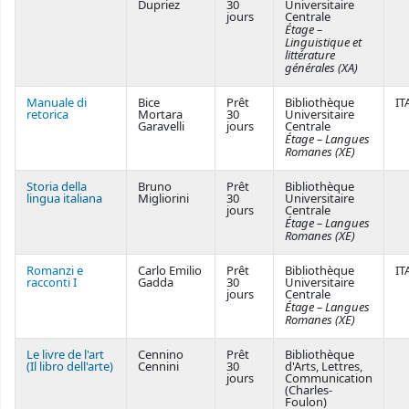
Dupriez
30
Universitaire
jours
Centrale
Étage –
Linguistique et
littérature
générales (XA)
Manuale di
Bice
Prêt
Bibliothèque
IT
retorica
Mortara
30
Universitaire
Garavelli
jours
Centrale
Étage – Langues
Romanes (XE)
Storia della
Bruno
Prêt
Bibliothèque
lingua italiana
Migliorini
30
Universitaire
jours
Centrale
Étage – Langues
Romanes (XE)
Romanzi e
Carlo Emilio
Prêt
Bibliothèque
IT
racconti I
Gadda
30
Universitaire
jours
Centrale
Étage – Langues
Romanes (XE)
Le livre de l'art
Cennino
Prêt
Bibliothèque
(Il libro dell'arte)
Cennini
30
d'Arts, Lettres,
jours
Communication
(Charles-
Foulon)