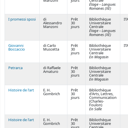
Manzoni
jours
Centrale
Étage – Langues
Romanes (XE)
I promessi sposi
di
Prêt
Bibliothèque
IT
Alessandro
30
Universitaire
Manzoni
jours
Centrale
Étage – Langues
Romanes (XE)
Giovanni
di Carlo
Prêt
Bibliothèque
IT
Boccaccio
Muscetta
30
Universitaire
jours
Centrale
En Magasin
Petrarca
di Raffaele
Prêt
Bibliothèque
Amaturo
30
Universitaire
jours
Centrale
En Magasin
Histoire de l'art
E. H.
Prêt
Bibliothèque
Gombrich
30
d'Arts, Lettres,
jours
Communication
(Charles-
Foulon)
En Salle
Histoire de l'art
E. H.
Prêt
Bibliothèque
Gombrich
30
Universitaire
jours
Centrale