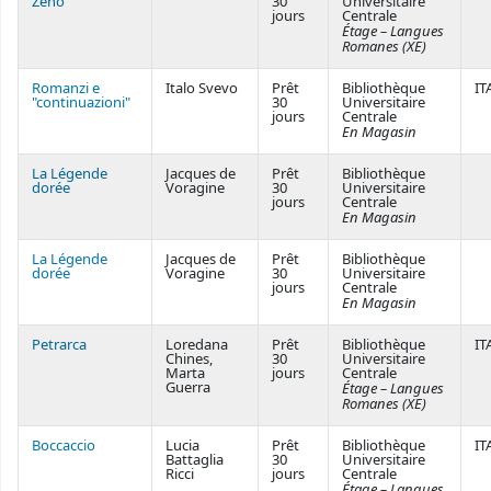
Zeno
30
Universitaire
jours
Centrale
Étage – Langues
Romanes (XE)
Romanzi e
Italo Svevo
Prêt
Bibliothèque
IT
"continuazioni"
30
Universitaire
jours
Centrale
En Magasin
La Légende
Jacques de
Prêt
Bibliothèque
dorée
Voragine
30
Universitaire
jours
Centrale
En Magasin
La Légende
Jacques de
Prêt
Bibliothèque
dorée
Voragine
30
Universitaire
jours
Centrale
En Magasin
Petrarca
Loredana
Prêt
Bibliothèque
IT
Chines,
30
Universitaire
Marta
jours
Centrale
Guerra
Étage – Langues
Romanes (XE)
Boccaccio
Lucia
Prêt
Bibliothèque
IT
Battaglia
30
Universitaire
Ricci
jours
Centrale
Étage – Langues