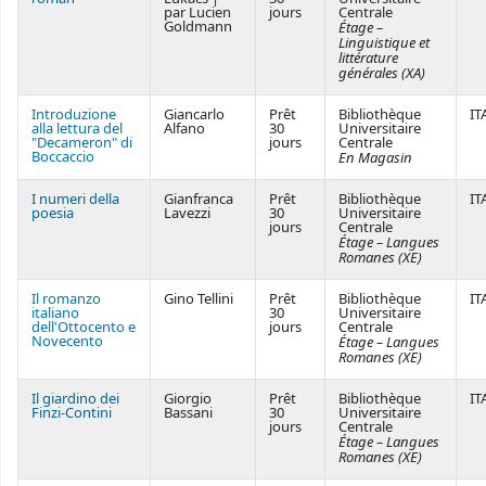
par Lucien
jours
Centrale
Goldmann
Étage –
Linguistique et
littérature
générales (XA)
Introduzione
Giancarlo
Prêt
Bibliothèque
IT
alla lettura del
Alfano
30
Universitaire
"Decameron" di
jours
Centrale
Boccaccio
En Magasin
I numeri della
Gianfranca
Prêt
Bibliothèque
IT
poesia
Lavezzi
30
Universitaire
jours
Centrale
Étage – Langues
Romanes (XE)
Il romanzo
Gino Tellini
Prêt
Bibliothèque
IT
italiano
30
Universitaire
dell'Ottocento e
jours
Centrale
Novecento
Étage – Langues
Romanes (XE)
Il giardino dei
Giorgio
Prêt
Bibliothèque
IT
Finzi-Contini
Bassani
30
Universitaire
jours
Centrale
Étage – Langues
Romanes (XE)