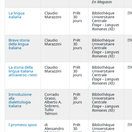
En Magasin
La lingua
Claudio
Prêt
Bibliothèque
IT
italiana
Marazzini
30
Universitaire
jours
Centrale
Étage – Langues
Romanes (XE)
Breve storia
Claudio
Prêt
Bibliothèque
IT
della lingua
Marazzini
30
Universitaire
italiana
jours
Centrale
Étage – Langues
Romanes (XE)
La storia della
Claudio
Prêt
Bibliothèque
IT
lingua italiana
Marazzini
30
Universitaire
attraverso i testi
jours
Centrale
Étage – Langues
Romanes (XE)
Introduzione
Corrado
Prêt
Bibliothèque
alla
Grassi,
30
Universitaire
dialettologia
Alberto A.
jours
Centrale
italiana
Sobrero,
Étage – Langues
Tullio
Romanes (XE)
Telmon
I promessi sposi
di
Prêt
Bibliothèque
IT
Alessandro
30
Universitaire