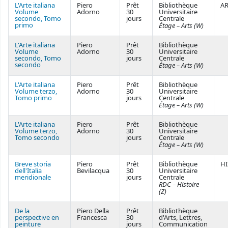
L'Arte italiana
Piero
Prêt
Bibliothèque
AR
Volume
Adorno
30
Universitaire
secondo, Tomo
jours
Centrale
primo
Étage – Arts (W)
L'Arte italiana
Piero
Prêt
Bibliothèque
Volume
Adorno
30
Universitaire
secondo, Tomo
jours
Centrale
secondo
Étage – Arts (W)
L'Arte italiana
Piero
Prêt
Bibliothèque
Volume terzo,
Adorno
30
Universitaire
Tomo primo
jours
Centrale
Étage – Arts (W)
L'Arte italiana
Piero
Prêt
Bibliothèque
Volume terzo,
Adorno
30
Universitaire
Tomo secondo
jours
Centrale
Étage – Arts (W)
Breve storia
Piero
Prêt
Bibliothèque
HI
dell'Italia
Bevilacqua
30
Universitaire
meridionale
jours
Centrale
RDC – Histoire
(Z)
De la
Piero Della
Prêt
Bibliothèque
perspective en
Francesca
30
d'Arts, Lettres,
peinture
jours
Communication