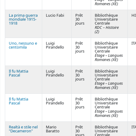
Romanes (XE)
La prima guerra
Lucio Fabi
Prêt
Bibliothèque
HI
mondiale 1915-
30
Universitaire
1918
jours
Centrale
RDC – Histoire
(Z)
Uno, nessuno e
Luigi
Prêt
Bibliothèque
IT
centomila
Pirandello
30
Universitaire
jours
Centrale
Étage – Langues
Romanes (XE)
Il fu Mattia
Luigi
Prêt
Bibliothèque
Pascal
Pirandello
30
Universitaire
jours
Centrale
Étage – Langues
Romanes (XE)
Il fu Mattia
Luigi
Prêt
Bibliothèque
Pascal
Pirandello
30
Universitaire
jours
Centrale
Étage – Langues
Romanes (XE)
Realtà e stile nel
Mario
Prêt
Bibliothèque
IT
"Decameron"
Baratto
30
Universitaire
jours
Centrale