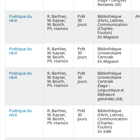
Étage – Langues
Romanes (XE)
Poétique du
R. Barthes,
Prêt
Bibliothèque
A
récit
W. Kayser,
30
d'Arts, Lettres,
W. Booth,
jours
Communication
Ph. Hamon
(Charles-
Foulon)
En Magasin
Poétique du
R. Barthes,
Prêt
Bibliothèque
récit
W. Kayser,
30
Universitaire
W. Booth,
jours
Centrale
Ph. Hamon
En Magasin
Poétique du
R. Barthes,
Prêt
Bibliothèque
récit
W. Kayser,
30
Universitaire
W. Booth,
jours
Centrale
Ph. Hamon
Étage –
Linguistique et
littérature
générales (XA)
Poétique du
R. Barthes,
Prêt
Bibliothèque
récit
W. Kayser,
30
d'Arts, Lettres,
W. Booth,
jours
Communication
Ph. Hamon
(Charles-
Foulon)
En Salle