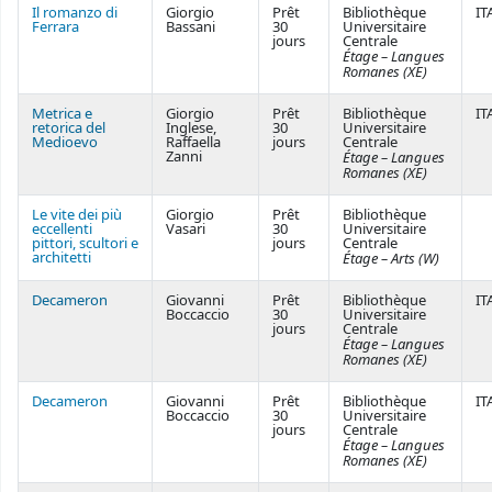
Il romanzo di
Giorgio
Prêt
Bibliothèque
IT
Ferrara
Bassani
30
Universitaire
jours
Centrale
Étage – Langues
Romanes (XE)
Metrica e
Giorgio
Prêt
Bibliothèque
IT
retorica del
Inglese,
30
Universitaire
Medioevo
Raffaella
jours
Centrale
Zanni
Étage – Langues
Romanes (XE)
Le vite dei più
Giorgio
Prêt
Bibliothèque
eccellenti
Vasari
30
Universitaire
pittori, scultori e
jours
Centrale
architetti
Étage – Arts (W)
Decameron
Giovanni
Prêt
Bibliothèque
IT
Boccaccio
30
Universitaire
jours
Centrale
Étage – Langues
Romanes (XE)
Decameron
Giovanni
Prêt
Bibliothèque
IT
Boccaccio
30
Universitaire
jours
Centrale
Étage – Langues
Romanes (XE)