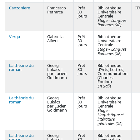
Canzoniere
Francesco
Prêt
Bibliothèque
IT
Petrarca
30
Universitaire
jours
Centrale
Étage – Langues
Romanes (XE)
Verga
Gabriella
Prêt
Bibliothèque
Alfieri
30
Universitaire
jours
Centrale
Étage – Langues
Romanes (XE)
La théorie du
Georg
Prêt
Bibliothèque
roman
Lukács |
30
d'Arts, Lettres,
par Lucien
jours
Communication
Goldmann
(Charles-
Foulon)
En Salle
La théorie du
Georg
Prêt
Bibliothèque
roman
Lukács |
30
Universitaire
par Lucien
jours
Centrale
Goldmann
Étage –
Linguistique et
littérature
générales (XA)
La théorie du
Georg
Prêt
Bibliothèque
roman
Lukács |
30
Universitaire