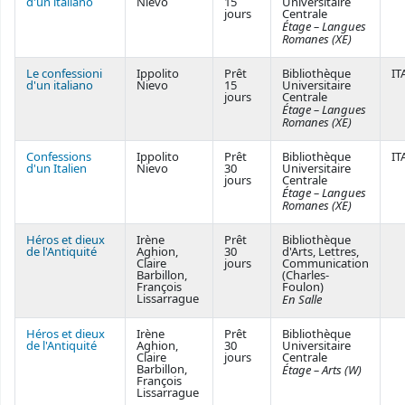
d'un italiano
Nievo
15
Universitaire
jours
Centrale
Étage – Langues
Romanes (XE)
Le confessioni
Ippolito
Prêt
Bibliothèque
IT
d'un italiano
Nievo
15
Universitaire
jours
Centrale
Étage – Langues
Romanes (XE)
Confessions
Ippolito
Prêt
Bibliothèque
IT
d'un Italien
Nievo
30
Universitaire
jours
Centrale
Étage – Langues
Romanes (XE)
Héros et dieux
Irène
Prêt
Bibliothèque
de l'Antiquité
Aghion,
30
d'Arts, Lettres,
Claire
jours
Communication
Barbillon,
(Charles-
François
Foulon)
Lissarrague
En Salle
Héros et dieux
Irène
Prêt
Bibliothèque
de l'Antiquité
Aghion,
30
Universitaire
Claire
jours
Centrale
Barbillon,
Étage – Arts (W)
François
Lissarrague