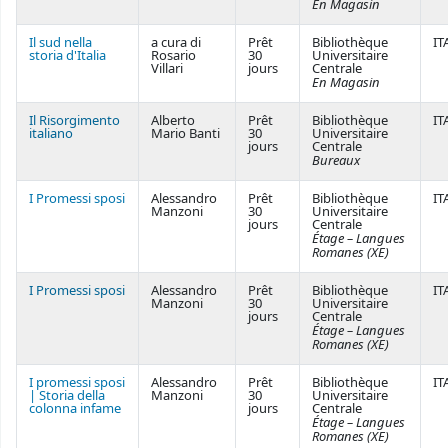
En Magasin
Il sud nella
a cura di
Prêt
Bibliothèque
IT
storia d'Italia
Rosario
30
Universitaire
Villari
jours
Centrale
En Magasin
Il Risorgimento
Alberto
Prêt
Bibliothèque
IT
italiano
Mario Banti
30
Universitaire
jours
Centrale
Bureaux
I Promessi sposi
Alessandro
Prêt
Bibliothèque
IT
Manzoni
30
Universitaire
jours
Centrale
Étage – Langues
Romanes (XE)
I Promessi sposi
Alessandro
Prêt
Bibliothèque
IT
Manzoni
30
Universitaire
jours
Centrale
Étage – Langues
Romanes (XE)
I promessi sposi
Alessandro
Prêt
Bibliothèque
IT
| Storia della
Manzoni
30
Universitaire
colonna infame
jours
Centrale
Étage – Langues
Romanes (XE)