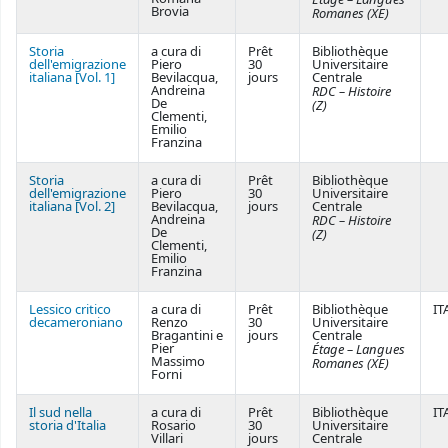
Brovia
Romanes (XE)
Storia
a cura di
Prêt
Bibliothèque
dell'emigrazione
Piero
30
Universitaire
italiana [Vol. 1]
Bevilacqua,
jours
Centrale
Andreina
RDC – Histoire
De
(Z)
Clementi,
Emilio
Franzina
Storia
a cura di
Prêt
Bibliothèque
dell'emigrazione
Piero
30
Universitaire
italiana [Vol. 2]
Bevilacqua,
jours
Centrale
Andreina
RDC – Histoire
De
(Z)
Clementi,
Emilio
Franzina
Lessico critico
a cura di
Prêt
Bibliothèque
IT
decameroniano
Renzo
30
Universitaire
Bragantini e
jours
Centrale
Pier
Étage – Langues
Massimo
Romanes (XE)
Forni
Il sud nella
a cura di
Prêt
Bibliothèque
IT
storia d'Italia
Rosario
30
Universitaire
Villari
jours
Centrale