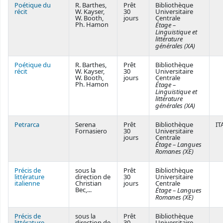
Poétique du
R. Barthes,
Prêt
Bibliothèque
récit
W. Kayser,
30
Universitaire
W. Booth,
jours
Centrale
Ph. Hamon
Étage –
Linguistique et
littérature
générales (XA)
Poétique du
R. Barthes,
Prêt
Bibliothèque
récit
W. Kayser,
30
Universitaire
W. Booth,
jours
Centrale
Ph. Hamon
Étage –
Linguistique et
littérature
générales (XA)
Petrarca
Serena
Prêt
Bibliothèque
IT
Fornasiero
30
Universitaire
jours
Centrale
Étage – Langues
Romanes (XE)
Précis de
sous la
Prêt
Bibliothèque
littérature
direction de
30
Universitaire
italienne
Christian
jours
Centrale
Bec,...
Étage – Langues
Romanes (XE)
Précis de
sous la
Prêt
Bibliothèque
littérature
direction de
30
Universitaire