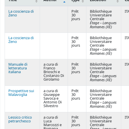
Courses
La coscienza di
Prêt
Bibliothèque
IT
Zeno
30
Universitaire
jours
Centrale
Étage – Langues
Romanes (XE)
La coscienza di
Prêt
Bibliothèque
IT
Zeno
30
Universitaire
jours
Centrale
Étage – Langues
Romanes (XE)
Manuale di
a cura di
Prêt
Bibliothèque
IT
letteratura
Franco
30
Universitaire
italiana
Brioschi e
jours
Centrale
Costanzo Di
Étage – Langues
Girolamo
Romanes (XE)
Prospettive sui
a cura di
Prêt
Bibliothèque
Malavoglia
Giuseppe
30
Universitaire
Savoca e
jours
Centrale
Antonio Di
Étage – Langues
Silvestro
Romanes (XE)
Lessico critico
a cura di
Prêt
Bibliothèque
IT
petrarchesco
Luca
30
Universitaire
Marcozzi e
jours
Centrale
Romana
Étage – Langues