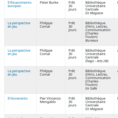
Il Rinascimento
Peter Burke
Prêt
Bibliothèque
europeo
30
Universitaire
jours
Centrale
En Magasin
La perspective
Philippe
Prêt
Bibliothèque
en jeu
Comar
30
d'Arts, Lettres,
jours
Communication
(Charles-
Foulon)
Bureaux
La perspective
Philippe
Prêt
Bibliothèque
en jeu
Comar
30
Universitaire
jours
Centrale
Étage – Arts (W)
La perspective
Philippe
Prêt
Bibliothèque
en jeu
Comar
30
d'Arts, Lettres,
jours
Communication
(Charles-
Foulon)
En Salle
Il Novecento
Pier Vincenzo
Prêt
Bibliothèque
Mengaldo
30
Universitaire
jours
Centrale
En Magasin