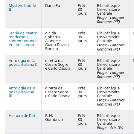
Mystère bouffe
Dario Fo
Prêt
Bibliothèque
II
30
Universitaire
jours
Centrale
Étage – Langues
Romanes (XE)
Storia del teatro
dir. da
Prêt
Bibliothèque
moderno e
Roberto
30
Universitaire
contemporaneo
Alonge e
jours
Centrale
Volume primo
Guido Davico
Étage – Langues
Bonino
Romanes (XE)
Antologia della
diretta da
Prêt
Bibliothèque
poesia italiana II
Cesare Segre
30
Universitaire
e Carlo Ossola
jours
Centrale
Étage – Langues
Romanes (XE)
Antologia della
diretta da
Prêt
Bibliothèque
poesia italiana
Cesare Segre
30
Universitaire
III
e Carlo Ossola
jours
Centrale
Étage – Langues
Romanes (XE)
Histoire de l'art
E. H.
Prêt
Bibliothèque
Gombrich
30
Universitaire
jours
Centrale
Étage – Arts (W)