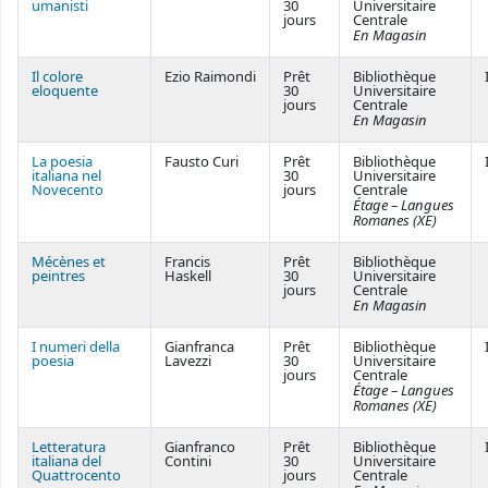
umanisti
30
Universitaire
jours
Centrale
En Magasin
Il colore
Ezio Raimondi
Prêt
Bibliothèque
eloquente
30
Universitaire
jours
Centrale
En Magasin
La poesia
Fausto Curi
Prêt
Bibliothèque
italiana nel
30
Universitaire
Novecento
jours
Centrale
Étage – Langues
Romanes (XE)
Mécènes et
Francis
Prêt
Bibliothèque
peintres
Haskell
30
Universitaire
jours
Centrale
En Magasin
I numeri della
Gianfranca
Prêt
Bibliothèque
poesia
Lavezzi
30
Universitaire
jours
Centrale
Étage – Langues
Romanes (XE)
Letteratura
Gianfranco
Prêt
Bibliothèque
italiana del
Contini
30
Universitaire
Quattrocento
jours
Centrale