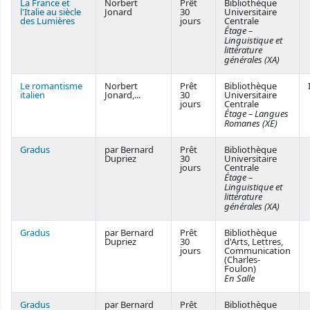
La France et
Norbert
Prêt
Bibliothèque
l'Italie au siècle
Jonard
30
Universitaire
des Lumières
jours
Centrale
Étage –
Linguistique et
littérature
générales (XA)
Le romantisme
Norbert
Prêt
Bibliothèque
italien
Jonard,...
30
Universitaire
jours
Centrale
Étage – Langues
Romanes (XE)
Gradus
par Bernard
Prêt
Bibliothèque
Dupriez
30
Universitaire
jours
Centrale
Étage –
Linguistique et
littérature
générales (XA)
Gradus
par Bernard
Prêt
Bibliothèque
Dupriez
30
d'Arts, Lettres,
jours
Communication
(Charles-
Foulon)
En Salle
Gradus
par Bernard
Prêt
Bibliothèque