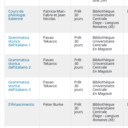
Grec (XF)
Cours de
Patricia Mari-
Prêt
Bibliothèque
philologie
Fabre et Jean
30
Universitaire
italienne
Nicolas
jours
Centrale
Étage – Langues
Romanes (XE)
Grammatica
Pavao
Prêt
Bibliothèque
storica
Tekavcic
30
Universitaire
dell'italiano 1
jours
Centrale
En Magasin
Grammatica
Pavao
Prêt
Bibliothèque
storica
Tekavcic
30
Universitaire
dell'italiano 2
jours
Centrale
En Magasin
Grammatica
Pavao
Prêt
Bibliothèque
storica
Tekavcic
30
Universitaire
dell'italiano 3
jours
Centrale
En Magasin
Il Rinascimento
Peter Burke
Prêt
Bibliothèque
30
Universitaire
jours
Centrale
Étage – Langues
Romanes (XE)