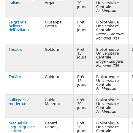
italiana
Argan
30
Universitaire
jours
Centrale
En Magasin
La grande
Giuseppe
Prêt
Bibliothèque
bellezza
Patota
30
Universitaire
dell'italiano
jours
Centrale
Étage – Langues
Romanes (XE)
Théâtre
Goldoni
Prêt
Bibliothèque
15
Universitaire
jours
Centrale
Étage – Langues
Romanes (XE)
Théâtre
Goldoni
Prêt
Bibliothèque
15
Universitaire
jours
Centrale
En Magasin
Sulla poesia
Guido
Prêt
Bibliothèque
moderna
Mazzoni
30
Universitaire
jours
Centrale
En Magasin
Manuel de
Gérard
Prêt
Bibliothèque
linguistique de
Genot,...
30
Universitaire
l'italien
jours
Centrale