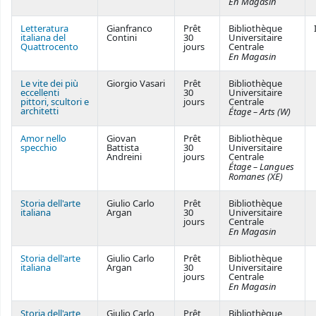
En Magasin
Letteratura
Gianfranco
Prêt
Bibliothèque
italiana del
Contini
30
Universitaire
Quattrocento
jours
Centrale
En Magasin
Le vite dei più
Giorgio Vasari
Prêt
Bibliothèque
eccellenti
30
Universitaire
pittori, scultori e
jours
Centrale
architetti
Étage – Arts (W)
Amor nello
Giovan
Prêt
Bibliothèque
specchio
Battista
30
Universitaire
Andreini
jours
Centrale
Étage – Langues
Romanes (XE)
Storia dell'arte
Giulio Carlo
Prêt
Bibliothèque
italiana
Argan
30
Universitaire
jours
Centrale
En Magasin
Storia dell'arte
Giulio Carlo
Prêt
Bibliothèque
italiana
Argan
30
Universitaire
jours
Centrale
En Magasin
Storia dell'arte
Giulio Carlo
Prêt
Bibliothèque