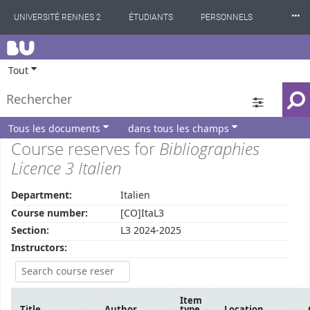
⸱⸱⸱
UNIVERSITÉ RENNES 2
ÉTUDIANTS
PERSONNELS
BU
INTERNATIONAL
PROFESSIONNELS
BIBLIOTHÈQUES
Tout
LES NOUVELLES DE RENNES 2
Tous les documents
dans tous les champs
Course reserves for
Bibliographies
Licence 3 Italien
Department:
Italien
Course number:
[CO]ItaL3
Section:
L3 2024-2025
Instructors:
Item
Title
Author
type
Location