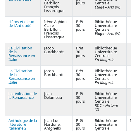
Barbillon,
jours
Centrale
François
Étage – Arts (W)
Lissarrague
Héros et dieux
Irène Aghion,
Prêt
Bibliothèque
de l'Antiquité
Claire
30
Universitaire
Barbillon,
jours
Centrale
François
Étage – Arts (W)
Lissarrague
La Civilisation
Jacob
Prêt
Bibliothèque
de la
Burckhardt
30
Universitaire
Renaissance en
jours
Centrale
Italie
En Magasin
La Civilisation
Jacob
Prêt
Bibliothèque
de la
Burckhardt
30
Universitaire
Renaissance en
jours
Centrale
Italie
En Magasin
La civilisation de
Jean
Prêt
Bibliothèque
la Renaissance
Delumeau
30
Universitaire
jours
Centrale
RDC – Histoire
(Z)
Anthologie de la
Jean-Luc
Prêt
Bibliothèque
littérature
Nardone,
30
Universitaire
italienne 2
Antonello
jours
Centrale