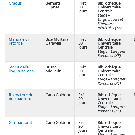
Gradus
Bernard
Prêt
Bibliothèque
Dupriez
30
Universitaire
jours
Centrale
Étage –
Linguistique et
littérature
générales (XA)
Manuale di
Bice Mortara
Prêt
Bibliothèque
retorica
Garavelli
30
Universitaire
jours
Centrale
Étage – Langues
Romanes (XE)
Storia della
Bruno
Prêt
Bibliothèque
lingua italiana
Migliorini
30
Universitaire
jours
Centrale
Étage – Langues
Romanes (XE)
Il servitore di
Carlo Goldoni
Prêt
Bibliothèque
due padroni
30
Universitaire
jours
Centrale
Étage – Langues
Romanes (XE)
Gl'innamorati
Carlo Goldoni
Prêt
Bibliothèque
30
Universitaire
jours
Centrale
Étage – Langues