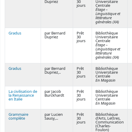
Dupriez
30
Universitaire
jours
Centrale
Étage –
Linguistique et
littérature
générales (XA)
Gradus
par Bernard
Prêt
Bibliothèque
Dupriez
30
Universitaire
jours
Centrale
Étage –
Linguistique et
littérature
générales (XA)
Gradus
par Bernard
Prêt
Bibliothèque
Dupriez,..
30
Universitaire
jours
Centrale
En Magasin
La civilisation de
par Jacob
Prêt
Bibliothèque
la Renaissance
Burckhardt
30
Universitaire
en Italie
jours
Centrale
En Magasin
Grammaire
par Lucien
Prêt
Bibliothèque
complète
Sausy,...
30
d'Arts, Lettres,
jours
Communication
(Charles-
Foulon)