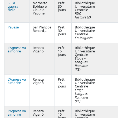
Sulla
Norberto
Prêt
Bibliothèque
guerra
Bobbio e
30
Universitaire
civile
Claudio
jours
Centrale
Pavone
RDC –
Histoire (Z)
Pavese
par Philippe
Prêt
Bibliothèque
Renard,...
30
Universitaire
jours
Centrale
En Magasin
L'Agnese va
Renata
Prêt
Bibliothèque
a morire
Viganò
15
Universitaire
jours
Centrale
Étage –
Langues
Romanes
(XE)
L'Agnese va
Renata
Prêt
Bibliothèque
a morire
Viganò
15
Universitaire
jours
Centrale
Étage –
Langues
Romanes
(XE)
L'Agnese va
Renata
Prêt
Bibliothèque
a morire
Viganò
15
Universitaire