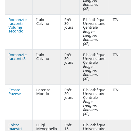
Langues
Romanes
(XE)
Romanzi e
Italo
Prêt
Bibliothèque
ITA1
racconti
Calvino
30
Universitaire
Volume
jours
Centrale
secondo
Étage –
Langues
Romanes
(XE)
Romanzi e
Italo
Prêt
Bibliothèque
ITA1
racconti 3
Calvino
30
Universitaire
jours
Centrale
Étage –
Langues
Romanes
(XE)
Cesare
Lorenzo
Prêt
Bibliothèque
ITA1
Pavese
Mondo
30
Universitaire
jours
Centrale
Étage –
Langues
Romanes
(XE)
I piccoli
Luigi
Prêt
Bibliothèque
maestri
Meneghello
15
Universitaire