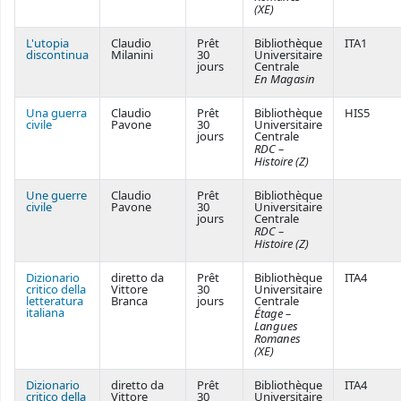
(XE)
L'utopia
Claudio
Prêt
Bibliothèque
ITA1
discontinua
Milanini
30
Universitaire
jours
Centrale
En Magasin
Una guerra
Claudio
Prêt
Bibliothèque
HIS5
civile
Pavone
30
Universitaire
jours
Centrale
RDC –
Histoire (Z)
Une guerre
Claudio
Prêt
Bibliothèque
civile
Pavone
30
Universitaire
jours
Centrale
RDC –
Histoire (Z)
Dizionario
diretto da
Prêt
Bibliothèque
ITA4
critico della
Vittore
30
Universitaire
letteratura
Branca
jours
Centrale
italiana
Étage –
Langues
Romanes
(XE)
Dizionario
diretto da
Prêt
Bibliothèque
ITA4
critico della
Vittore
30
Universitaire