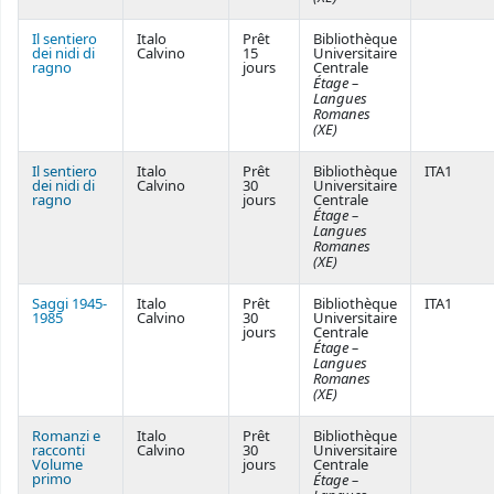
Il sentiero
Italo
Prêt
Bibliothèque
dei nidi di
Calvino
15
Universitaire
ragno
jours
Centrale
Étage –
Langues
Romanes
(XE)
Il sentiero
Italo
Prêt
Bibliothèque
ITA1
dei nidi di
Calvino
30
Universitaire
ragno
jours
Centrale
Étage –
Langues
Romanes
(XE)
Saggi 1945-
Italo
Prêt
Bibliothèque
ITA1
1985
Calvino
30
Universitaire
jours
Centrale
Étage –
Langues
Romanes
(XE)
Romanzi e
Italo
Prêt
Bibliothèque
racconti
Calvino
30
Universitaire
Volume
jours
Centrale
primo
Étage –