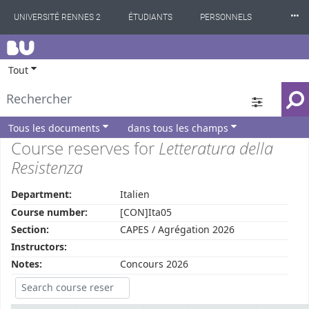
⸱⸱⸱
UNIVERSITÉ RENNES 2
ÉTUDIANTS
PERSONNELS
BU
INTERNATIONAL
PROFESSIONNELS
BIBLIOTHÈQUES
Tout
LES NOUVELLES DE RENNES 2
Tous les documents
dans tous les champs
Course reserves for
Letteratura della
Resistenza
Department:
Italien
Course number:
[CON]Ita05
Section:
CAPES / Agrégation 2026
Instructors:
Notes:
Concours 2026