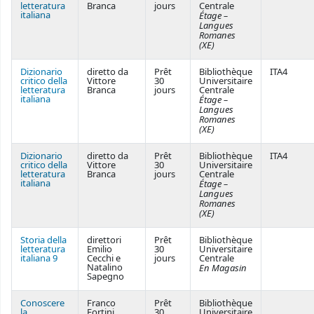
letteratura
Branca
jours
Centrale
italiana
Étage –
Langues
Romanes
(XE)
Dizionario
diretto da
Prêt
Bibliothèque
ITA4
critico della
Vittore
30
Universitaire
letteratura
Branca
jours
Centrale
italiana
Étage –
Langues
Romanes
(XE)
Dizionario
diretto da
Prêt
Bibliothèque
ITA4
critico della
Vittore
30
Universitaire
letteratura
Branca
jours
Centrale
italiana
Étage –
Langues
Romanes
(XE)
Storia della
direttori
Prêt
Bibliothèque
letteratura
Emilio
30
Universitaire
italiana 9
Cecchi e
jours
Centrale
Natalino
En Magasin
Sapegno
Conoscere
Franco
Prêt
Bibliothèque
la
Fortini,
30
Universitaire