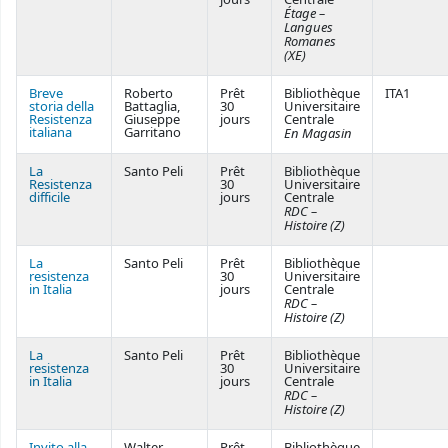
jours
Centrale
Étage –
Langues
Romanes
(XE)
Breve
Roberto
Prêt
Bibliothèque
ITA1
storia della
Battaglia,
30
Universitaire
Resistenza
Giuseppe
jours
Centrale
italiana
Garritano
En Magasin
La
Santo Peli
Prêt
Bibliothèque
Resistenza
30
Universitaire
difficile
jours
Centrale
RDC –
Histoire (Z)
La
Santo Peli
Prêt
Bibliothèque
resistenza
30
Universitaire
in Italia
jours
Centrale
RDC –
Histoire (Z)
La
Santo Peli
Prêt
Bibliothèque
resistenza
30
Universitaire
in Italia
jours
Centrale
RDC –
Histoire (Z)