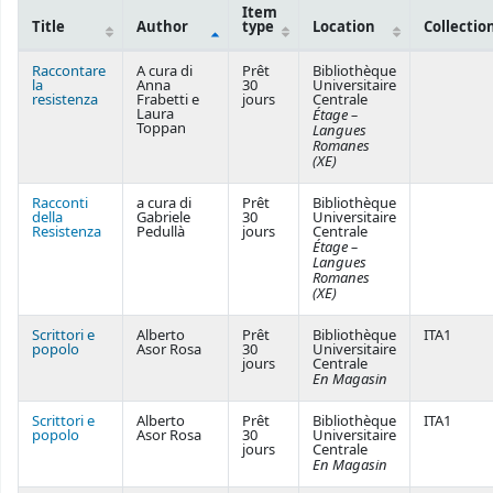
Item
Title
Author
type
Location
Collectio
Courses
Raccontare
A cura di
Prêt
Bibliothèque
la
Anna
30
Universitaire
resistenza
Frabetti e
jours
Centrale
Laura
Étage –
Toppan
Langues
Romanes
(XE)
Racconti
a cura di
Prêt
Bibliothèque
della
Gabriele
30
Universitaire
Resistenza
Pedullà
jours
Centrale
Étage –
Langues
Romanes
(XE)
Scrittori e
Alberto
Prêt
Bibliothèque
ITA1
popolo
Asor Rosa
30
Universitaire
jours
Centrale
En Magasin
Scrittori e
Alberto
Prêt
Bibliothèque
ITA1
popolo
Asor Rosa
30
Universitaire
jours
Centrale
En Magasin