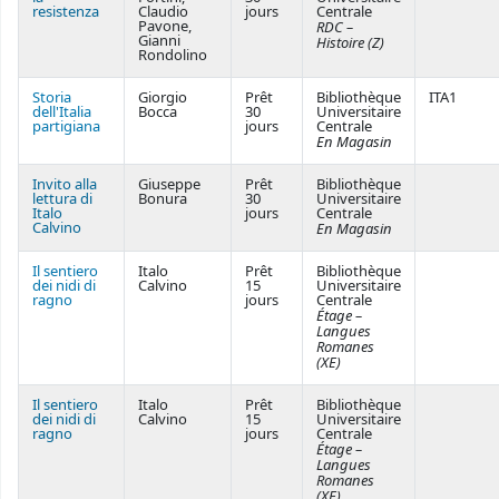
resistenza
Claudio
jours
Centrale
Pavone,
RDC –
Gianni
Histoire (Z)
Rondolino
Storia
Giorgio
Prêt
Bibliothèque
ITA1
dell'Italia
Bocca
30
Universitaire
partigiana
jours
Centrale
En Magasin
Invito alla
Giuseppe
Prêt
Bibliothèque
lettura di
Bonura
30
Universitaire
Italo
jours
Centrale
Calvino
En Magasin
Il sentiero
Italo
Prêt
Bibliothèque
dei nidi di
Calvino
15
Universitaire
ragno
jours
Centrale
Étage –
Langues
Romanes
(XE)
Il sentiero
Italo
Prêt
Bibliothèque
dei nidi di
Calvino
15
Universitaire
ragno
jours
Centrale
Étage –
Langues
Romanes
(XE)