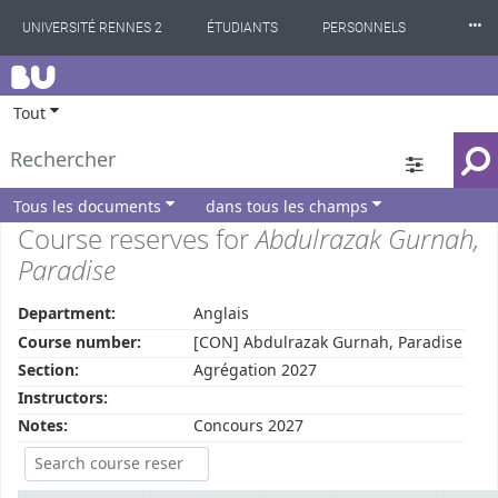
⸱⸱⸱
UNIVERSITÉ RENNES 2
ÉTUDIANTS
PERSONNELS
BU
INTERNATIONAL
PROFESSIONNELS
BIBLIOTHÈQUES
Tout
LES NOUVELLES DE RENNES 2
Tous les documents
dans tous les champs
Course reserves for
Abdulrazak Gurnah,
Paradise
Department:
Anglais
Course number:
[CON] Abdulrazak Gurnah, Paradise
Section:
Agrégation 2027
Instructors:
Notes:
Concours 2027