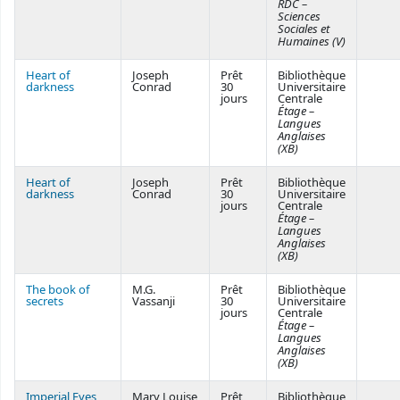
RDC –
Sciences
Sociales et
Humaines (V)
Heart of
Joseph
Prêt
Bibliothèque
darkness
Conrad
30
Universitaire
jours
Centrale
Étage –
Langues
Anglaises
(XB)
Heart of
Joseph
Prêt
Bibliothèque
darkness
Conrad
30
Universitaire
jours
Centrale
Étage –
Langues
Anglaises
(XB)
The book of
M.G.
Prêt
Bibliothèque
secrets
Vassanji
30
Universitaire
jours
Centrale
Étage –
Langues
Anglaises
(XB)
Imperial Eyes
Mary Louise
Prêt
Bibliothèque