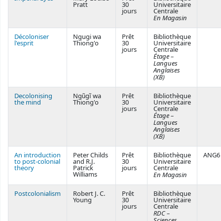
Pratt
30
Universitaire
jours
Centrale
En Magasin
Décoloniser
Ngugi wa
Prêt
Bibliothèque
l'esprit
Thiong'o
30
Universitaire
jours
Centrale
Étage –
Langues
Anglaises
(XB)
Decolonising
Ngũgĩ wa
Prêt
Bibliothèque
the mind
Thiong'o
30
Universitaire
jours
Centrale
Étage –
Langues
Anglaises
(XB)
An introduction
Peter Childs
Prêt
Bibliothèque
ANG6
to post-colonial
and R.J.
30
Universitaire
theory
Patrick
jours
Centrale
Williams
En Magasin
Postcolonialism
Robert J. C.
Prêt
Bibliothèque
Young
30
Universitaire
jours
Centrale
RDC –
Sciences