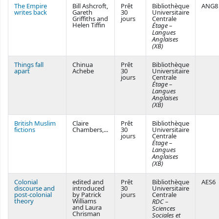
The Empire
Bill Ashcroft,
Prêt
Bibliothèque
ANG8
writes back
Gareth
30
Universitaire
Griffiths and
jours
Centrale
Helen Tiffin
Étage –
Langues
Anglaises
(XB)
Things fall
Chinua
Prêt
Bibliothèque
apart
Achebe
30
Universitaire
jours
Centrale
Étage –
Langues
Anglaises
(XB)
British Muslim
Claire
Prêt
Bibliothèque
fictions
Chambers,...
30
Universitaire
jours
Centrale
Étage –
Langues
Anglaises
(XB)
Colonial
edited and
Prêt
Bibliothèque
AES6
discourse and
introduced
30
Universitaire
post-colonial
by Patrick
jours
Centrale
theory
Williams
RDC –
and Laura
Sciences
Chrisman
Sociales et