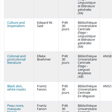
Linguistique
et littérature
générales
(XA)
Culture and
Edward W.
Prêt
Bibliothèque
Imperialism
Said
30
Universitaire
jours
Centrale
Étage –
Linguistique
et littérature
générales
(XA)
Colonial and
Elleke
Prêt
Bibliothèque
ANG8
postcolonial
Boehmer
30
Universitaire
literature
jours
Centrale
Étage –
Langues
Anglaises
(XB)
Black skin,
Frantz
Prêt
Bibliothèque
ANG1
white masks
Fanon
30
Universitaire
jours
Centrale
En Magasin
Peau noire,
Frantz
Prêt
Bibliothèque
masques
Fanon
30
Universitaire