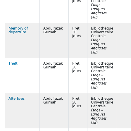
jours
Centrale
Étage –
Langues
Anglaises
(XB)
Memory of
Abdulrazak
Prêt
Bibliothèque
departure
Gurnah
30
Universitaire
jours
Centrale
Étage –
Langues
Anglaises
(XB)
Theft
Abdulrazak
Prêt
Bibliothèque
Gurnah
30
Universitaire
jours
Centrale
Étage –
Langues
Anglaises
(XB)
Afterlives
Abdulrazak
Prêt
Bibliothèque
Gurnah
30
Universitaire
jours
Centrale
Étage –
Langues
Anglaises
(XB)