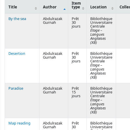
Item
Title
Author
type
Location
Colle
Courses
By the sea
Abdulrazak
Prêt
Bibliothèque
Gurnah
30
Universitaire
jours
Centrale
Étage –
Langues
Anglaises
(XB)
Desertion
Abdulrazak
Prêt
Bibliothèque
Gurnah
30
Universitaire
jours
Centrale
Étage –
Langues
Anglaises
(XB)
Paradise
Abdulrazak
Prêt
Bibliothèque
Gurnah
15
Universitaire
jours
Centrale
Étage –
Langues
Anglaises
(XB)
Map reading
Abdulrazak
Prêt
Bibliothèque
Gurnah
30
Universitaire