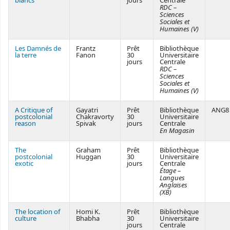
blancs
jours
Centrale
RDC –
Sciences
Sociales et
Humaines (V)
Les Damnés de
Frantz
Prêt
Bibliothèque
la terre
Fanon
30
Universitaire
jours
Centrale
RDC –
Sciences
Sociales et
Humaines (V)
A Critique of
Gayatri
Prêt
Bibliothèque
ANG8
postcolonial
Chakravorty
30
Universitaire
reason
Spivak
jours
Centrale
En Magasin
The
Graham
Prêt
Bibliothèque
postcolonial
Huggan
30
Universitaire
exotic
jours
Centrale
Étage –
Langues
Anglaises
(XB)
The location of
Homi K.
Prêt
Bibliothèque
culture
Bhabha
30
Universitaire
jours
Centrale