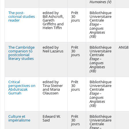
Humaines (V)
The post-
edited by
Prêt
Bibliothèque
colonial studies
Bill Ashcroft,
30
Universitaire
reader
Gareth
jours
Centrale
Griffiths and
Étage –
Helen Tiffin
Langues
Anglaises
(XB)
The Cambridge
edited by
Prêt
Bibliothèque
ANG8
companion to
Neil Lazarus
30
Universitaire
postcolonial
jours
Centrale
literary studies
Étage –
Langues
Anglaises
(XB)
Critical
edited by
Prêt
Bibliothèque
perspectives on
Tina Steiner
30
Universitaire
Abdulrazak
and Maria
jours
Centrale
Gurnah
Olaussen
Étage –
Langues
Anglaises
(XB)
Culture et
Edward W.
Prêt
Bibliothèque
impérialisme
Said
30
Universitaire
jours
Centrale
Étage –