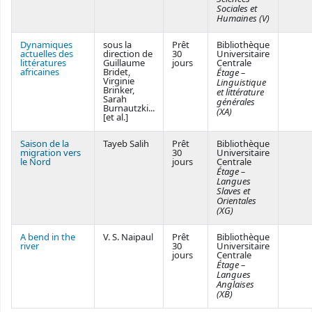
Sociales et
Humaines (V)
Dynamiques
sous la
Prêt
Bibliothèque
actuelles des
direction de
30
Universitaire
littératures
Guillaume
jours
Centrale
africaines
Bridet,
Étage –
Virginie
Linguistique
Brinker,
et littérature
Sarah
générales
Burnautzki...
(XA)
[et al.]
Saison de la
Tayeb Salih
Prêt
Bibliothèque
migration vers
30
Universitaire
le Nord
jours
Centrale
Étage –
Langues
Slaves et
Orientales
(XG)
A bend in the
V. S. Naipaul
Prêt
Bibliothèque
river
30
Universitaire
jours
Centrale
Étage –
Langues
Anglaises
(XB)