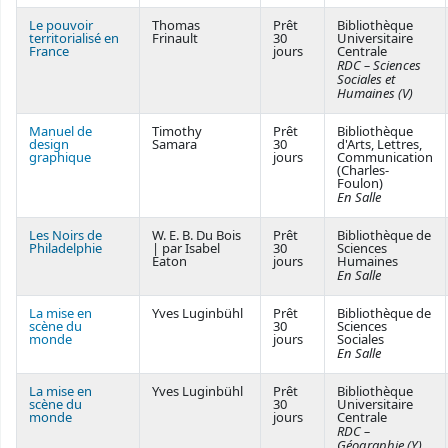
Le pouvoir
Thomas
Prêt
Bibliothèque
territorialisé en
Frinault
30
Universitaire
France
jours
Centrale
RDC – Sciences
Sociales et
Humaines (V)
Manuel de
Timothy
Prêt
Bibliothèque
design
Samara
30
d'Arts, Lettres,
graphique
jours
Communication
(Charles-
Foulon)
En Salle
Les Noirs de
W. E. B. Du Bois
Prêt
Bibliothèque de
Philadelphie
| par Isabel
30
Sciences
Eaton
jours
Humaines
En Salle
La mise en
Yves Luginbühl
Prêt
Bibliothèque de
scène du
30
Sciences
monde
jours
Sociales
En Salle
La mise en
Yves Luginbühl
Prêt
Bibliothèque
scène du
30
Universitaire
monde
jours
Centrale
RDC –
Géographie (Y)