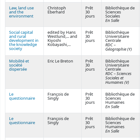
Law, land use
Christoph
Prêt
Bibliothèque de
and the
Eberhard
30
Sciences
environment
jours
Sociales
En Salle
Social capital
edited by Hans
Prêt
Bibliothèque
and rural
Westlund,... and
30
Universitaire
development in
Kiyoshi
jours
Centrale
the knowledge
Kobayashi,...
RDC –
society
Géographie (Y)
Mobilité et
Eric Le Breton
Prêt
Bibliothèque
société
30
Universitaire
dispersée
jours
Centrale
RDC – Sciences
Sociales et
Humaines (V)
Le
François de
Prêt
Bibliothèque de
questionnaire
Singly
30
Sciences
jours
Humaines
En Salle
Le
François de
Prêt
Bibliothèque de
questionnaire
Singly
30
Sciences
jours
Humaines
En Salle