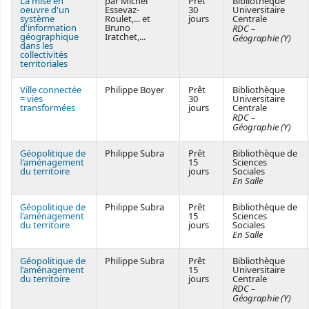
La mise en
par Michel
Prêt
Bibliothèque
oeuvre d'un
Essevaz-
30
Universitaire
système
Roulet,... et
jours
Centrale
d'information
Bruno
RDC –
géographique
Iratchet,...
Géographie (Y)
dans les
collectivités
territoriales
Ville connectée
Philippe Boyer
Prêt
Bibliothèque
= vies
30
Universitaire
transformées
jours
Centrale
RDC –
Géographie (Y)
Géopolitique de
Philippe Subra
Prêt
Bibliothèque de
l'aménagement
15
Sciences
du territoire
jours
Sociales
En Salle
Géopolitique de
Philippe Subra
Prêt
Bibliothèque de
l'aménagement
15
Sciences
du territoire
jours
Sociales
En Salle
Géopolitique de
Philippe Subra
Prêt
Bibliothèque
l'aménagement
15
Universitaire
du territoire
jours
Centrale
RDC –
Géographie (Y)