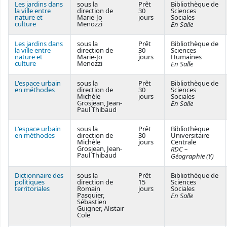
Les jardins dans
sous la
Prêt
Bibliothèque de
la ville entre
direction de
30
Sciences
nature et
Marie-Jo
jours
Sociales
culture
Menozzi
En Salle
Les jardins dans
sous la
Prêt
Bibliothèque de
la ville entre
direction de
30
Sciences
nature et
Marie-Jo
jours
Humaines
culture
Menozzi
En Salle
L'espace urbain
sous la
Prêt
Bibliothèque de
en méthodes
direction de
30
Sciences
Michèle
jours
Sociales
Grosjean, Jean-
En Salle
Paul Thibaud
L'espace urbain
sous la
Prêt
Bibliothèque
en méthodes
direction de
30
Universitaire
Michèle
jours
Centrale
Grosjean, Jean-
RDC –
Paul Thibaud
Géographie (Y)
Dictionnaire des
sous la
Prêt
Bibliothèque de
politiques
direction de
15
Sciences
territoriales
Romain
jours
Sociales
Pasquier,
En Salle
Sébastien
Guigner, Alistair
Cole