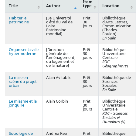
Item
Title
Author
type
Location
Courses
Habiter le
[3e Université
Prêt
Bibliothèque
patrimoine
d'été du Val de
30
d'Arts, Lettres,
Loire
jours
Communication
Patrimoine
(Charles-
mondial]
Foulon)
En Salle
Organiser la ville
[Direction
Prêt
Bibliothèque
hypermoderne
générale de
30
Universitaire
l'aménagement,
jours
Centrale
du logement et
RDC –
de la nature]
Géographie (Y)
La mise en
Alain Avitabile
Prêt
Bibliothèque de
scène du projet
30
Sciences
urbain
jours
Sociales
En Salle
Le miasme et la
Alain Corbin
Prêt
Bibliothèque
jonquille
30
Universitaire
jours
Centrale
RDC – Sciences
Sociales et
Humaines (V)
Sociologie de
Andrea Rea
Prêt
Bibliothèque