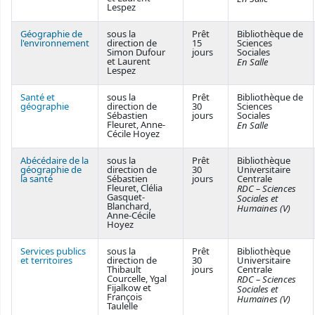
Lespez
Géographie de
sous la
Prêt
Bibliothèque de
l'environnement
direction de
15
Sciences
Simon Dufour
jours
Sociales
et Laurent
En Salle
Lespez
Santé et
sous la
Prêt
Bibliothèque de
géographie
direction de
30
Sciences
Sébastien
jours
Sociales
Fleuret, Anne-
En Salle
Cécile Hoyez
Abécédaire de la
sous la
Prêt
Bibliothèque
géographie de
direction de
30
Universitaire
la santé
Sébastien
jours
Centrale
Fleuret, Clélia
RDC – Sciences
Gasquet-
Sociales et
Blanchard,
Humaines (V)
Anne-Cécile
Hoyez
Services publics
sous la
Prêt
Bibliothèque
et territoires
direction de
30
Universitaire
Thibault
jours
Centrale
Courcelle, Ygal
RDC – Sciences
Fijalkow et
Sociales et
François
Humaines (V)
Taulelle