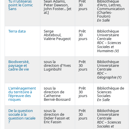
Tu n'utiliseras
Sean Adams,
Prêt
Bibliothèque
point le Comic
Peter Dawson,
30
d'Arts, Lettres,
Sans
John Foster... [et
jours
Communication
al.]
(Charles-
Foulon)
En Salle
Terra data
Serge
Prêt
Bibliothèque
Abiteboul,
30
Universitaire
Valérie Peugeot
jours
Centrale
RDC – Sciences
Sociales et
Humaines (V)
Biodiversité,
sous la
Prêt
Bibliothèque
paysage et
direction d'Yves
30
Universitaire
cadre de vie
Luginbühl
jours
Centrale
RDC –
Géographie (Y)
L'aménagement
sous la
Prêt
Bibliothèque de
du territoire à
direction de
30
Sciences
l'épreuve des
Catherine
jours
Sociales
risques
Bernié-Boissard
En Salle
De la question
sous la
Prêt
Bibliothèque
sociale à la
direction de
30
Universitaire
question raciale
Didier Fassin et
jours
Centrale
?
Eric Fassin
RDC – Sciences
Sociales et