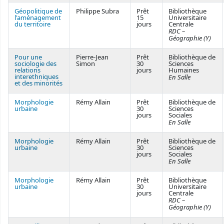
Géopolitique de
Philippe Subra
Prêt
Bibliothèque
l'aménagement
15
Universitaire
du territoire
jours
Centrale
RDC –
Géographie (Y)
Pour une
Pierre-Jean
Prêt
Bibliothèque de
sociologie des
Simon
30
Sciences
relations
jours
Humaines
interethniques
En Salle
et des minorités
Morphologie
Rémy Allain
Prêt
Bibliothèque de
urbaine
30
Sciences
jours
Sociales
En Salle
Morphologie
Rémy Allain
Prêt
Bibliothèque de
urbaine
30
Sciences
jours
Sociales
En Salle
Morphologie
Rémy Allain
Prêt
Bibliothèque
urbaine
30
Universitaire
jours
Centrale
RDC –
Géographie (Y)