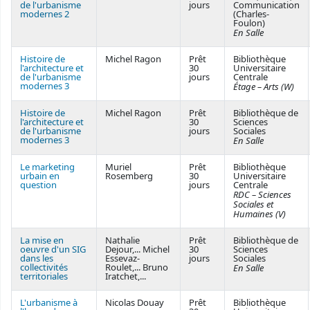
de l'urbanisme
jours
Communication
modernes 2
(Charles-
Foulon)
En Salle
Histoire de
Michel Ragon
Prêt
Bibliothèque
l'architecture et
30
Universitaire
de l'urbanisme
jours
Centrale
modernes 3
Étage – Arts (W)
Histoire de
Michel Ragon
Prêt
Bibliothèque de
l'architecture et
30
Sciences
de l'urbanisme
jours
Sociales
modernes 3
En Salle
Le marketing
Muriel
Prêt
Bibliothèque
urbain en
Rosemberg
30
Universitaire
question
jours
Centrale
RDC – Sciences
Sociales et
Humaines (V)
La mise en
Nathalie
Prêt
Bibliothèque de
oeuvre d'un SIG
Dejour,... Michel
30
Sciences
dans les
Essevaz-
jours
Sociales
collectivités
Roulet,... Bruno
En Salle
territoriales
Iratchet,...
L'urbanisme à
Nicolas Douay
Prêt
Bibliothèque