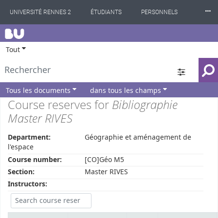
⸱⸱⸱
UNIVERSITÉ RENNES 2
ÉTUDIANTS
PERSONNELS
BU
INTERNATIONAL
PROFESSIONNELS
BIBLIOTHÈQUES
Tout
LES NOUVELLES DE RENNES 2
Tous les documents
dans tous les champs
Course reserves for
Bibliographie
Master RIVES
Department:
Géographie et aménagement de
l'espace
Course number:
[CO]Géo M5
Section:
Master RIVES
Instructors: