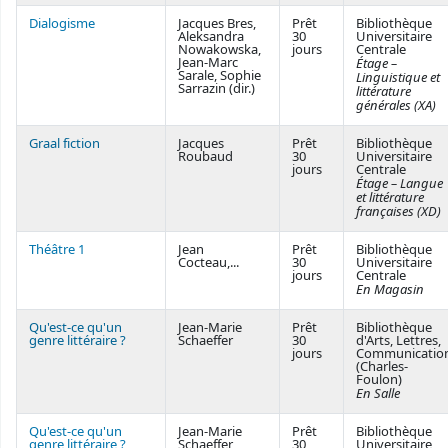
Dialogisme
Jacques Bres,
Prêt
Bibliothèque
Aleksandra
30
Universitaire
Nowakowska,
jours
Centrale
Jean-Marc
Étage –
Sarale, Sophie
Linguistique et
Sarrazin (dir.)
littérature
générales (XA)
Graal fiction
Jacques
Prêt
Bibliothèque
Roubaud
30
Universitaire
jours
Centrale
Étage – Langue
et littérature
françaises (XD)
Théâtre 1
Jean
Prêt
Bibliothèque
Cocteau,...
30
Universitaire
jours
Centrale
En Magasin
Qu'est-ce qu'un
Jean-Marie
Prêt
Bibliothèque
genre littéraire ?
Schaeffer
30
d'Arts, Lettres,
jours
Communicatio
(Charles-
Foulon)
En Salle
Qu'est-ce qu'un
Jean-Marie
Prêt
Bibliothèque
genre littéraire ?
Schaeffer
30
Universitaire