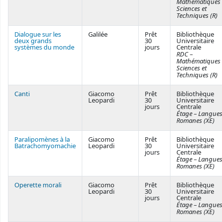
Mathématiques
Sciences et
Techniques (R)
Dialogue sur les
Galilée
Prêt
Bibliothèque
deux grands
30
Universitaire
systèmes du monde
jours
Centrale
RDC –
Mathématiques
Sciences et
Techniques (R)
Canti
Giacomo
Prêt
Bibliothèque
Leopardi
30
Universitaire
jours
Centrale
Étage – Langue
Romanes (XE)
Paralipomènes à la
Giacomo
Prêt
Bibliothèque
Batrachomyomachie
Leopardi
30
Universitaire
jours
Centrale
Étage – Langue
Romanes (XE)
Operette morali
Giacomo
Prêt
Bibliothèque
Leopardi
30
Universitaire
jours
Centrale
Étage – Langue
Romanes (XE)