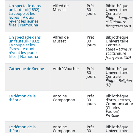
Un spectacle dans
Alfred de
Prêt
Bibliothèque
un fauteuil (1832) |
Musset
30
Universitaire
La coupe et les
jours
Centrale
lèvres | A quoi
Étage – Langue
rêvent les jeunes
et littérature
filles | Namouna
françaises (XD)
Un spectacle dans
Alfred de
Prêt
Bibliothèque
un fauteuil (1832) |
Musset
30
Universitaire
La coupe et les
jours
Centrale
lèvres | A quoi
Étage – Langue
rêvent les jeunes
et littérature
filles | Namouna
françaises (XD)
Catherine de Sienne
André Vauchez
Prêt
Bibliothèque
30
Universitaire
jours
Centrale
Étage – Religion
(U)
Le démon de la
Antoine
Prêt
Bibliothèque
théorie
Compagnon
30
d'Arts, Lettres,
jours
Communicatio
(Charles-
Foulon)
En Salle
Le démon de la
Antoine
Prêt
Bibliothèque
théorie
Compagnon
30
Universitaire