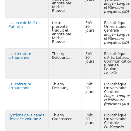
annoté par
Étage – Langue
Michel
et littérature
Rousse,..
françaises (XD)
La farce de Maître
texte
Prêt
Bibliothèque
Pathelin
présenté,
30
Universitaire
traduit et
jours
Centrale
annoté par
Étage – Langue
Michel
et littérature
Rousse,..
françaises (XD)
La littérature
Thierry
Prêt
Bibliothèque
arthurienne
Delcourt,...
30
d'Arts, Lettres,
jours
Communicatio
(Charles-
Foulon)
En Salle
La littérature
Thierry
Prêt
Bibliothèque
arthurienne
Delcourt,...
30
Universitaire
jours
Centrale
Étage – Langue
et littérature
françaises (XD)
Système de la bande
Thierry
Prêt
Bibliothèque
dessinée Volume 2
Groensteen
30
Universitaire
jours
Centrale
En Magasin