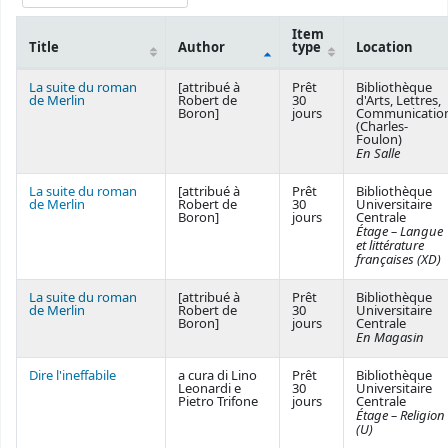
Item
Title
Author
type
Location
Courses
La suite du roman
[attribué à
Prêt
Bibliothèque
de Merlin
Robert de
30
d'Arts, Lettres,
Boron]
jours
Communicatio
(Charles-
Foulon)
En Salle
La suite du roman
[attribué à
Prêt
Bibliothèque
de Merlin
Robert de
30
Universitaire
Boron]
jours
Centrale
Étage – Langue
et littérature
françaises (XD)
La suite du roman
[attribué à
Prêt
Bibliothèque
de Merlin
Robert de
30
Universitaire
Boron]
jours
Centrale
En Magasin
Dire l'ineffabile
a cura di Lino
Prêt
Bibliothèque
Leonardi e
30
Universitaire
Pietro Trifone
jours
Centrale
Étage – Religion
(U)