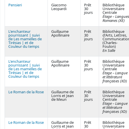
Pensieri
Giacomo
Prêt
Bibliothèque
Leopardi
30
Universitaire
jours
Centrale
Étage – Langue
Romanes (XE)
L'enchanteur
Guillaume
Prêt
Bibliothèque
pourrissant | suivi
Apollinaire
30
d'Arts, Lettres,
de Les mamelles de
jours
Communicatio
Tirésias | et de
(Charles-
Couleur du temps
Foulon)
En Salle
L'enchanteur
Guillaume
Prêt
Bibliothèque
pourrissant | suivi
Apollinaire
30
Universitaire
de Les mamelles de
jours
Centrale
Tirésias | et de
Étage – Langue
Couleur du temps
et littérature
françaises (XD)
Le Roman de la Rose
Guillaume de
Prêt
Bibliothèque
Lorris et Jean
30
Universitaire
de Meun
jours
Centrale
Étage – Langue
et littérature
françaises (XD)
Le Roman de la Rose
Guillaume de
Prêt
Bibliothèque
Lorris et Jean
30
Universitaire