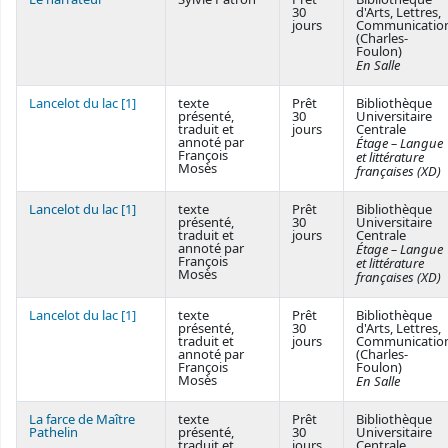
30
d'Arts, Lettres,
jours
Communicatio
(Charles-
Foulon)
En Salle
Lancelot du lac [1]
texte
Prêt
Bibliothèque
présenté,
30
Universitaire
traduit et
jours
Centrale
annoté par
Étage – Langue
François
et littérature
Mosès
françaises (XD)
Lancelot du lac [1]
texte
Prêt
Bibliothèque
présenté,
30
Universitaire
traduit et
jours
Centrale
annoté par
Étage – Langue
François
et littérature
Mosès
françaises (XD)
Lancelot du lac [1]
texte
Prêt
Bibliothèque
présenté,
30
d'Arts, Lettres,
traduit et
jours
Communicatio
annoté par
(Charles-
François
Foulon)
Mosès
En Salle
La farce de Maître
texte
Prêt
Bibliothèque
Pathelin
présenté,
30
Universitaire
traduit et
jours
Centrale