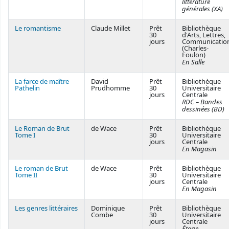
littérature
générales (XA)
Le romantisme
Claude Millet
Prêt
Bibliothèque
30
d'Arts, Lettres,
jours
Communicatio
(Charles-
Foulon)
En Salle
La farce de maître
David
Prêt
Bibliothèque
Pathelin
Prudhomme
30
Universitaire
jours
Centrale
RDC – Bandes
dessinées (BD)
Le Roman de Brut
de Wace
Prêt
Bibliothèque
Tome I
30
Universitaire
jours
Centrale
En Magasin
Le roman de Brut
de Wace
Prêt
Bibliothèque
Tome II
30
Universitaire
jours
Centrale
En Magasin
Les genres littéraires
Dominique
Prêt
Bibliothèque
Combe
30
Universitaire
jours
Centrale
Étage –