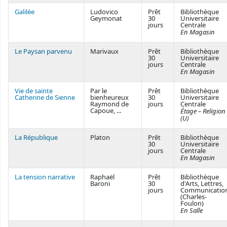
Galilée
Ludovico
Prêt
Bibliothèque
Geymonat
30
Universitaire
jours
Centrale
En Magasin
Le Paysan parvenu
Marivaux
Prêt
Bibliothèque
30
Universitaire
jours
Centrale
En Magasin
Vie de sainte
Par le
Prêt
Bibliothèque
Catherine de Sienne
bienheureux
30
Universitaire
Raymond de
jours
Centrale
Capoue, ...
Étage – Religion
(U)
La République
Platon
Prêt
Bibliothèque
30
Universitaire
jours
Centrale
En Magasin
La tension narrative
Raphaël
Prêt
Bibliothèque
Baroni
30
d'Arts, Lettres,
jours
Communicatio
(Charles-
Foulon)
En Salle