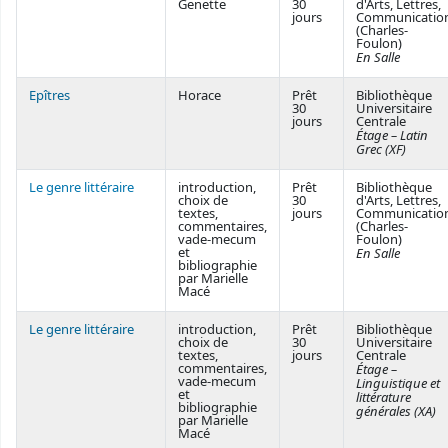
Genette
30
d'Arts, Lettres,
jours
Communicatio
(Charles-
Foulon)
En Salle
Epîtres
Horace
Prêt
Bibliothèque
30
Universitaire
jours
Centrale
Étage – Latin
Grec (XF)
Le genre littéraire
introduction,
Prêt
Bibliothèque
choix de
30
d'Arts, Lettres,
textes,
jours
Communicatio
commentaires,
(Charles-
vade-mecum
Foulon)
et
En Salle
bibliographie
par Marielle
Macé
Le genre littéraire
introduction,
Prêt
Bibliothèque
choix de
30
Universitaire
textes,
jours
Centrale
commentaires,
Étage –
vade-mecum
Linguistique et
et
littérature
bibliographie
générales (XA)
par Marielle
Macé