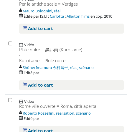
Per le antiche scale = Vertiges
Mauro Bolognini, réal.
Édité par
[S.l.] :
Carlotta
:
Allerton films
en
cop. 2010
Add to cart
Vidéo
Pluie noire = 黒い雨 (Kuroi ame)
•
Kuroi ame = Pluie noire
Shôhei Imamura 今村昌平, réal., scénario
Édité par
Add to cart
Vidéo
Rome ville ouverte = Roma, città aperta
Roberto Rossellini, réalisation, scénario
Édité par
Add to cart