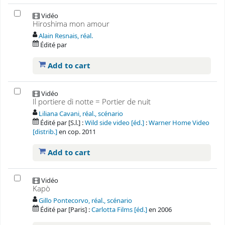
Vidéo
Hiroshima mon amour
Alain Resnais, réal.
Édité par
Add to cart
Vidéo
Il portiere di notte = Portier de nuit
Liliana Cavani, réal., scénario
Édité par
[S.l.] :
Wild side video [éd.]
:
Warner Home Video
[distrib.]
en
cop. 2011
Add to cart
Vidéo
Kapò
Gillo Pontecorvo, réal., scénario
Édité par
[Paris] :
Carlotta Films [éd.]
en
2006