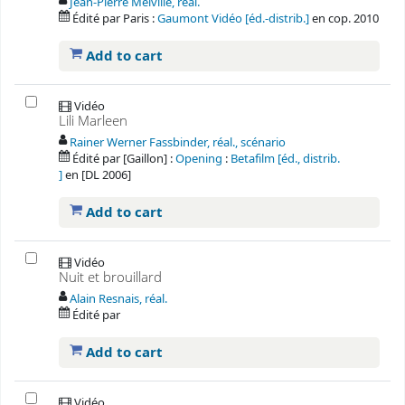
Jean-Pierre Melville, réal.
Édité par
Paris :
Gaumont Vidéo [éd.-distrib.]
en
cop. 2010
Add to cart
Vidéo
Lili Marleen
Rainer Werner Fassbinder, réal., scénario
Édité par
[Gaillon] :
Opening
:
Betafilm [éd., distrib.
]
en
[DL 2006]
Add to cart
Vidéo
Nuit et brouillard
Alain Resnais, réal.
Édité par
Add to cart
Vidéo