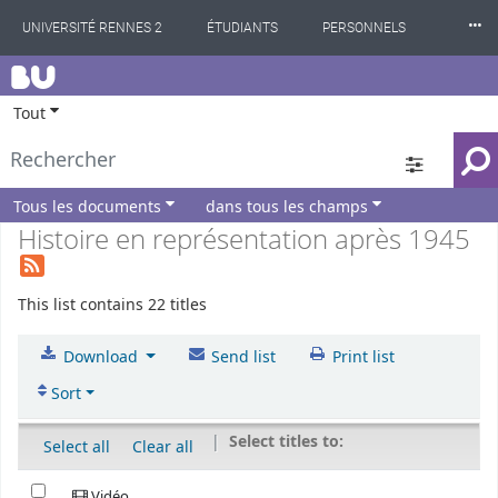
⸱⸱⸱
UNIVERSITÉ RENNES 2
ÉTUDIANTS
PERSONNELS
BU
INTERNATIONAL
PROFESSIONNELS
BIBLIOTHÈQUES
Tout
LES NOUVELLES DE RENNES 2
Tous les documents
dans tous les champs
Histoire en représentation après 1945
This list contains 22 titles
Download
Send list
Print list
Sort
Select titles to:
Select all
Clear all
Vidéo