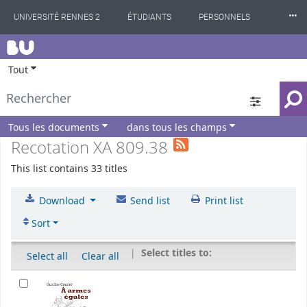
⸱⸱⸱
UNIVERSITÉ RENNES 2
ÉTUDIANTS
PERSONNELS
BU
INTERNATIONAL
PROFESSIONNELS
BIBLIOTHÈQUES
Tout
LES NOUVELLES DE RENNES 2
Tous les documents
dans tous les champs
Recotation XA 809.38
This list contains 33 titles
Download
Send list
Print list
Sort
Select titles to:
Select all
Clear all